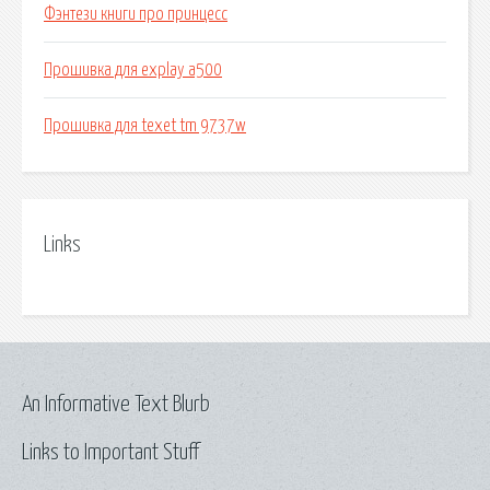
Фэнтези книги про принцесс
Прошивка для explay a500
Прошивка для texet tm 9737w
Links
An Informative Text Blurb
Links to Important Stuff