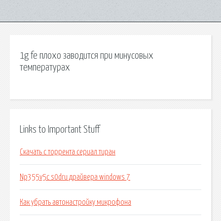
1g fe плохо заводится при минусовых
температурах
Links to Important Stuff
Скачать с торрента сериал тиран
Np355v5c s0dru драйвера windows 7
Как убрать автонастройку микрофона