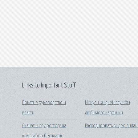
Links to Important Stuff
Понятие руководство и
Минус 100 дней службы
власть
любимого картинки
Скачать игру pottery на
Раскодировать видео онлай
компьютер бесплатно