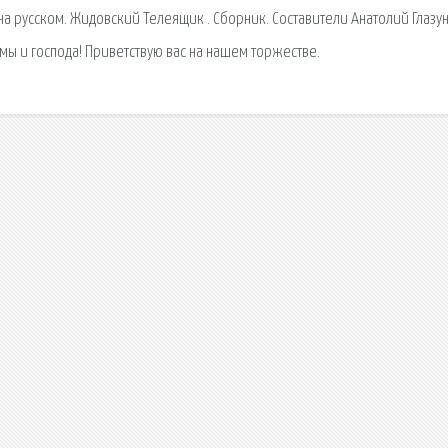
а русском. Жидовский Телеящик . Сборник. Составители Анатолий Глазу
амы и господа! Приветствую вас на нашем торжестве.