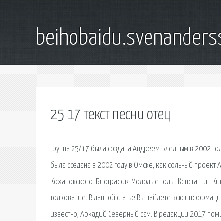
beihobaidu.svenanders
25 17 текст песни отец
Группа 25/17 была создана Андреем Бледным в 2002 году
была создана в 2002 году в Омске, как сольный проект А
Кохановского. Биография Молодые годы. Константин Кинч
толкование. В данной статье Вы найдёте всю информацию,
известно, Аркадий Северный сам. В редакции 2017 поми