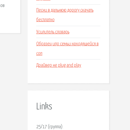
нов
Песни в дальнюю дорогу скачать
бесплатно
Усилитель словарь
Образец ипр семьи находящейся в
соп
Драйвер не plug and play
Links
25/17 (группа).