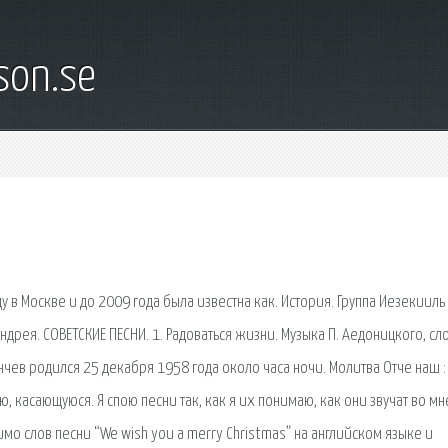
son.se
 в Москве и до 2009 года была известна как. История. Группа Иезекииль
ндрея. СОВЕТСКИЕ ПЕСНИ. 1. Радоваться жизни. Музыка П. Аедоницкого, сло
ев родился 25 декабря 1958 года около часа ночи. Молитва Отче наш : 
 касающуюся. Я спою песни так, как я их понимаю, как они звучат во мне
мо слов песни “We wish you a merry Christmas” на английском языке и