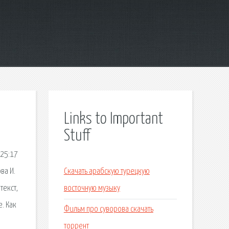
Links to Important
Stuff
 25:17
ва И.
Скачать арабскую турецкую
текст,
восточную музыку
. Как
Фильм про суворова скачать
торрент