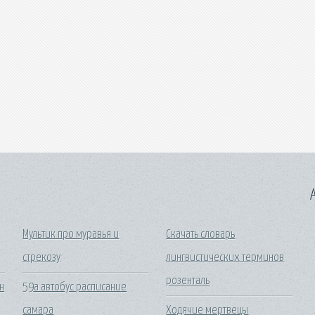
A
Мультик про муравья и
Скачать словарь
стрекозу
лингвистических терминов
розенталь
н
59а автобус расписание
самара
Ходячие мертвецы