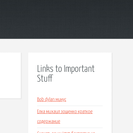
Links to Important
Stuff
Bob dylan минус
Елка михаил зощенко краткое
содержание