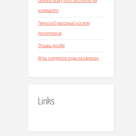
Скачать аську jimm бесплатно на
компьютер
Тверской народный костюм
презентация
Отзывы google
Игры симулятор езды на камазах
Links