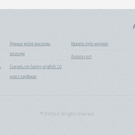
A
Лунные моря аккорды
Квадро руто журнал
элизиум
Лопата гост
ь
Скачать гдз happy english 10
класс кауфман
© Untitled. All rights reserved.