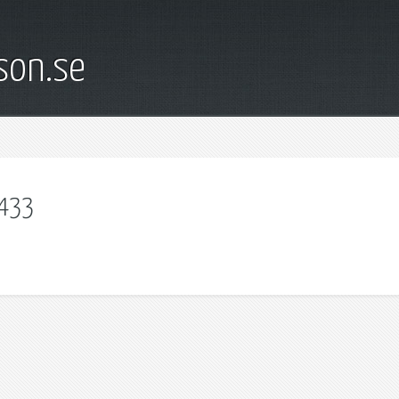
son.se
 433