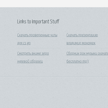
Links to Important Stuff
Скачать проверенные читы
Скачать презентацию
для cs go
владимир мономах
Смотреть аниме зеро
Сборник рок музыки скачат
нулевой образец
бесплатно mp3