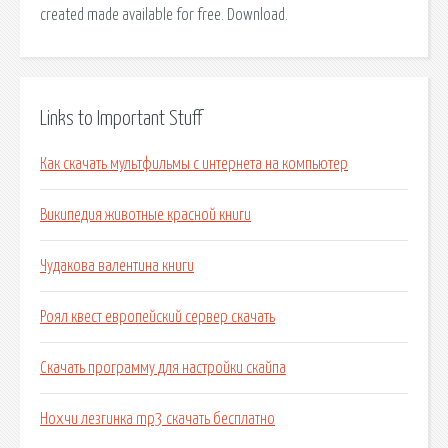
created made available for free. Download.
Links to Important Stuff
Как скачать мультфильмы с интернета на компьютер
Википедия животные красной книги
Чудакова валентина книги
Роял квест европейский сервер скачать
Скачать программу для настройки скайпа
Нохчи лезгинка mp3 скачать бесплатно