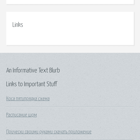
Links
An Informative Text Blurb
Links to Important Stuff
Коса пятипрядка схема
Расписание шрм
Прически своими руками скачать приложение