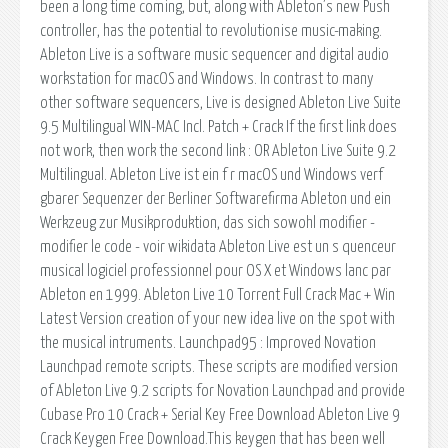
been a long time coming, but, along with Ableton’s new Push
controller, has the potential to revolutionise music-making.
Ableton Live is a software music sequencer and digital audio
workstation for macOS and Windows. In contrast to many
other software sequencers, Live is designed Ableton Live Suite
9.5 Multilingual WIN-MAC Incl. Patch + Crack If the first link does
not work, then work the second link : OR Ableton Live Suite 9.2
Multilingual. Ableton Live ist ein f r macOS und Windows verf
gbarer Sequenzer der Berliner Softwarefirma Ableton und ein
Werkzeug zur Musikproduktion, das sich sowohl modifier -
modifier le code - voir wikidata Ableton Live est un s quenceur
musical logiciel professionnel pour OS X et Windows lanc par
Ableton en 1999. Ableton Live 10 Torrent Full Crack Mac + Win
Latest Version creation of your new idea live on the spot with
the musical intruments. Launchpad95 : Improved Novation
Launchpad remote scripts. These scripts are modified version
of Ableton Live 9.2 scripts for Novation Launchpad and provide
Cubase Pro 10 Crack + Serial Key Free Download Ableton Live 9
Crack Keygen Free Download.This keygen that has been well