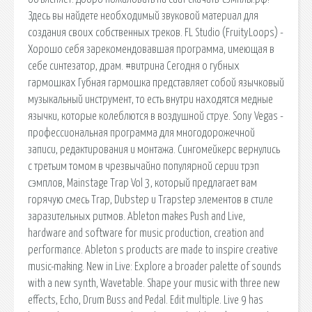
Здесь вы найдете необходимый звуковой материал для
создания своих собственных треков. FL Studio (FruityLoops) -
Хорошо себя зарекомендовавшая программа, имеющая в
себе синтезатор, драм. #витрина Сегодня о губных
гармошках Губная гармошка представляет собой язычковый
музыкальный инструмент, то есть внутри находятся медные
язычки, которые колеблются в воздушной струе. Sony Vegas -
профессиональная программа для многодорожечной
записи, редактирования и монтажа. Сингомейкерс вернулись
с третьим томом в чрезвычайно популярной серии трэп
сэмплов, Mainstage Trap Vol 3, который предлагает вам
горячую смесь Trap, Dubstep и Trapstep элементов в стиле
заразительных ритмов. Ableton makes Push and Live,
hardware and software for music production, creation and
performance. Ableton s products are made to inspire creative
music-making. New in Live: Explore a broader palette of sounds
with a new synth, Wavetable. Shape your music with three new
effects, Echo, Drum Buss and Pedal. Edit multiple. Live 9 has