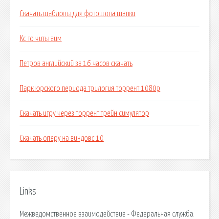
Скачать шаблоны для фотошопа шапки
Кс го читы аим
Петров английский за 16 часов скачать
Парк юрского периода трилогия торрент 1080p
Скачать игру через торрент трейн симулятор
Скачать оперу на виндовс 10
Links
Межведомственное взаимодействие - Федеральная служба.