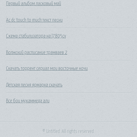
Первый альбом ласковый май
Ac dc touch to much текст песни
Схема стабилизатора на l7805cv
Волжский расписание трамваев 2
Скачать торрент сериал мои восточные ночи
Детская песня ярмарка скачать
Все бои мухаммеда али
© Untitled. All rights reserved.