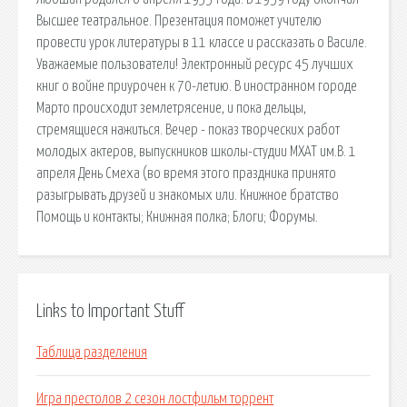
Высшее театральное. Презентация поможет учителю
провести урок литературы в 11 классе и рассказать о Василе.
Уважаемые пользователи! Электронный ресурс 45 лучших
книг о войне приурочен к 70-летию. В иностранном городе
Марто происходит землетрясение, и пока дельцы,
стремящиеся нажиться. Вечер - показ творческих работ
молодых актеров, выпускников школы-студии МХАТ им.В. 1
апреля День Смеха (во время этого праздника принято
разыгрывать друзей и знакомых или. Книжное братство
Помощь и контакты; Книжная полка; Блоги; Форумы.
Links to Important Stuff
Таблица разделения
Игра престолов 2 сезон лостфильм торрент