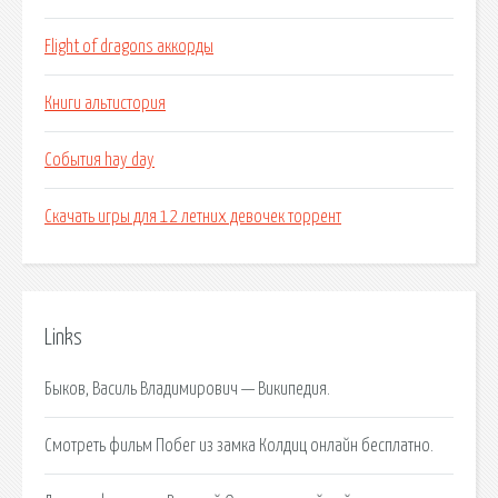
Flight of dragons аккорды
Книги альтистория
События hay day
Скачать игры для 12 летних девочек торрент
Links
Быков, Василь Владимирович — Википедия.
Смотреть фильм Побег из замка Колдиц онлайн бесплатно.