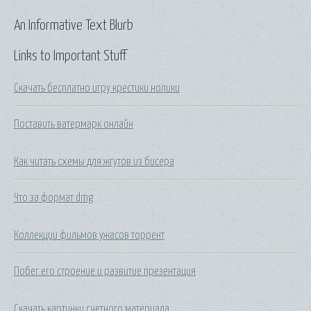
An Informative Text Blurb
Links to Important Stuff
Скачать бесплатно игру крестики нолики
Поставить ватермарк онлайн
Как читать схемы для жгутов из бисера
Что за формат dmg
Коллекции фильмов ужасов торрент
Побег его строение и развитие презентация
Скачать картинки счетного материала