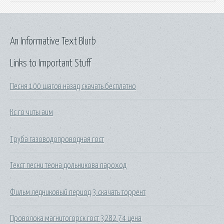
An Informative Text Blurb
Links to Important Stuff
Песня 100 шагов назад скачать бесплатно
Кс го читы аим
Труба газоводопроводная гост
Текст песни теона дольникова пароход
Фильм ледниковый период 3 скачать торрент
Проволока магнитогорск гост 3282 74 цена