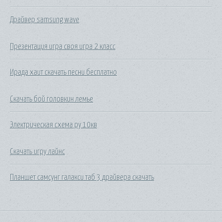
Драйвер samsung wave
Презентация игра своя игра 2 класс
Ирада хаит скачать песни бесплатно
Скачать бой головкин лемье
Электрическая схема ру 10кв
Скачать игру лайнс
Планшет самсунг галакси таб 3 драйвера скачать