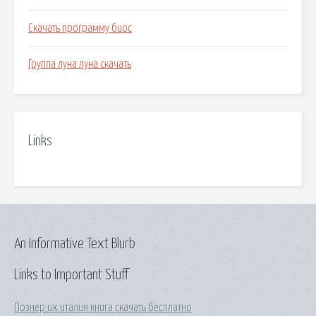
Скачать программу биос
Группа луна луна скачать
Links
An Informative Text Blurb
Links to Important Stuff
Познер их италия книга скачать бесплатно