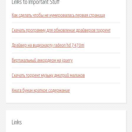
Links to Important Stuff
Как сделать чтобы не нумеровалась первая страница
Скачать программу для обновление драйверов торрент
Драйвер на видеокарту radeon hd 7470m
Вертикальный аккордеон на jquery
Скачать торрент музыку дмитрий маликов
Книга бунин краткое содержание
Links