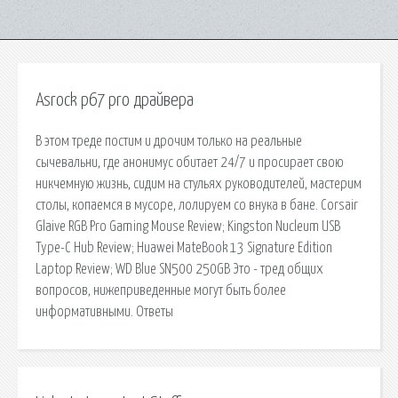
Asrock p67 pro драйвера
В этом треде постим и дрочим только на реальные
сычевальни, где анонимус обитает 24/7 и просирает свою
никчемную жизнь, сидим на стульях руководителей, мастерим
столы, копаемся в мусоре, лолируем со внука в бане. Corsair
Glaive RGB Pro Gaming Mouse Review; Kingston Nucleum USB
Type-C Hub Review; Huawei MateBook 13 Signature Edition
Laptop Review; WD Blue SN500 250GB Это - тред общих
вопросов, нижеприведенные могут быть более
информативными. Ответы