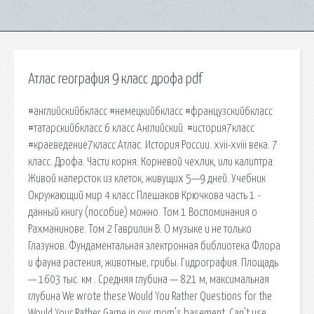
Атлас география 9 класс дрофа pdf
#английский6класс #немецкий6класс #французский6класс
#татарский6класс 6 класс Английский. #история7класс
#краеведение7класс Атлас. История России. xvii-xviii века. 7
класс. Дрофа. Части корня. Корневой чехлик, или калиптра.
Живой наперсток из клеток, живущих 5—9 дней. Учебник
Окружающий мир 4 класс Плешаков Крючкова часть 1 -
данный книгу (пособие) можно. Том 1 Воспоминания о
Рахманинове. Том 2 Гаврилин В. О музыке и не только
Глазунов. Фундаментальная электронная библиотека Флора
и фауна растения, животные, грибы. Гидрография. Площадь
— 1603 тыс. км . Средняя глубина — 821 м, максимальная
глубина We wrote these Would You Rather Questions for the
Would Your Rather Game in our mom’s basement. Can’t use