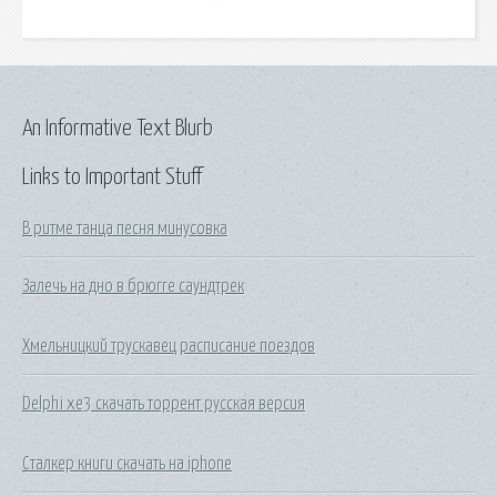
An Informative Text Blurb
Links to Important Stuff
В ритме танца песня минусовка
Залечь на дно в брюгге саундтрек
Хмельницкий трускавец расписание поездов
Delphi xe3 скачать торрент русская версия
Сталкер книги скачать на iphone