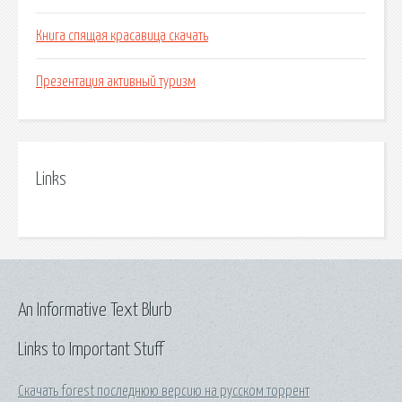
Книга спящая красавица скачать
Презентация активный туризм
Links
An Informative Text Blurb
Links to Important Stuff
Скачать forest последнюю версию на русском торрент