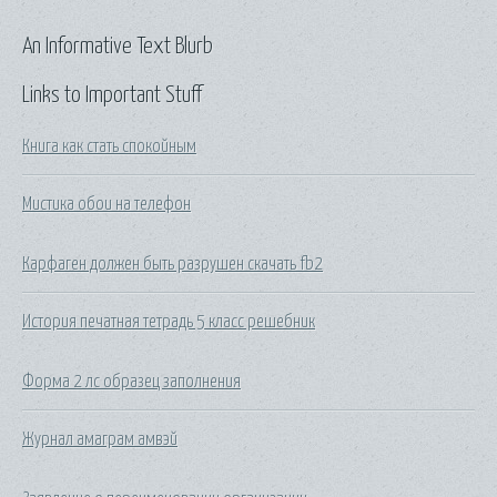
An Informative Text Blurb
Links to Important Stuff
Книга как стать спокойным
Мистика обои на телефон
Карфаген должен быть разрушен скачать fb2
История печатная тетрадь 5 класс решебник
Форма 2 лс образец заполнения
Журнал амаграм амвэй