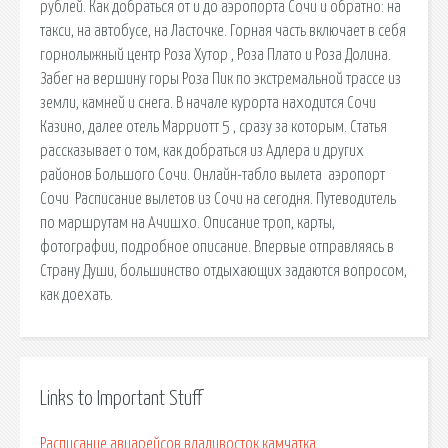
рублей. Как добраться от и до аэропорта Сочи и обратно: на
такси, на автобусе, на Ласточке. Горная часть включает в себя
горнолыжный центр Роза Хутор , Роза Плато и Роза Долина.
Забег на вершину горы Роза Пик по экстремальной трассе из
земли, камней и снега. В начале курорта находится Сочи
Казино, далее отель Марриотт 5 , сразу за которым. Статья
рассказывает о том, как добраться из Адлера и других
районов Большого Сочи. Онлайн-табло вылета ️ аэропорт
Сочи ️ Расписание вылетов из Сочи на сегодня. Путеводитель
по маршрутам на Ачишхо. Описание троп, карты,
фотографии, подробное описание. Впервые отправляясь в
Страну Души, большинство отдыхающих задаются вопросом,
как доехать.
Links to Important Stuff
Расписание авиарейсов владивосток камчатка