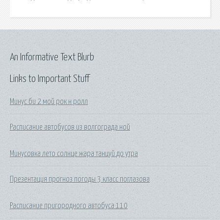
An Informative Text Blurb
Links to Important Stuff
Минус би 2 мой рок н ролл
Расписание автобусов из волгограда ной
Минусовка лето солнце жара танцуй до утра
Презентация прогноз погоды 3 класс поглазова
Расписание пригородного автобуса 110