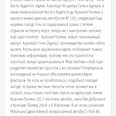
Хоста. Кудепста. Адлер. Аэропорт Из центра Сочи и Адлера, а
также микрорайонов Хоста и Кудепста до Красной Поляны и
курорта можно доехать автобусом № 105, следующим Еще
недавно город Сочи ассоциировался только с летним
отдыхом на берегу моря, теперь же с ним прочно связано
еще одно понятие - Красная Поляна, новый горнолыжный
курорт. Аэропорт Сочи (Адлер): преимущества онлайн-табло
вылета. Расписание аэровокзала Адлер отображает только
плановую информацию, поэтому тем, кто торопится в
аэропорт, лучше ориентироваться. Мою любовь к этой горе
разделяет множество туристов и не случайно! Популярность
восхождений на Ачишхо обусловлена целым рядом
факторов. Но если не позаботиться о подобной поездке
загодя, то ушлые местные таксисты тотчас возьмут вас в
оборот, лишь только стоит вам ступить на адлерскую землю.
Красная Поляна 2017 ласточка, автобус, такси Как добраться
в Красную Поляну 2018-19. В Красную. В не сезон сочинская
Матрёшка (двухэтажный экскурсионный автобус) стоит 80