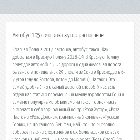
Автобус 105 сочи роза хутор расписание
Красная Поляна 2017 ласточка, автобус, такси . Как
добраться в Красную Поляну 2018-19. В Красную Поляну
ведут две автомобильные дороги и одна железная дорога
Выезжаю в понедельник 29 апреля из Сочи в Краснодар в 6-
7 утра (еду до Ростова, потом до Москвы). На такси. Это
самый удобный, но и самый дорогой способ. У нас есть
отдельная статья о перемещении между аэропортом Сочи и
самыми популярными объектами на такси. Горная часть
включает в себя горнолыжный центр «Роза Хутор», «Роза
Плато» и «Роза Долина», трамплинный комплекс «Русские
Горки», центр санного. Бег, фан, май - то, что ежегодно
собирает тысячи спортсменов и их болельщиков со всех
уголков нашей страны на горном курорте "Роза Хутор". Сочи.