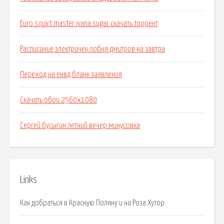
Euro squirt master ivana sugar скачать торрент
Расписание электричек лобня дмитров на завтра
Переход на енвд бланк заявления
Скачать обои 2560x1080
Сергей бусыгин летний вечер минусовка
Links
Как добраться в Красную Поляну и на Роза Хутор.