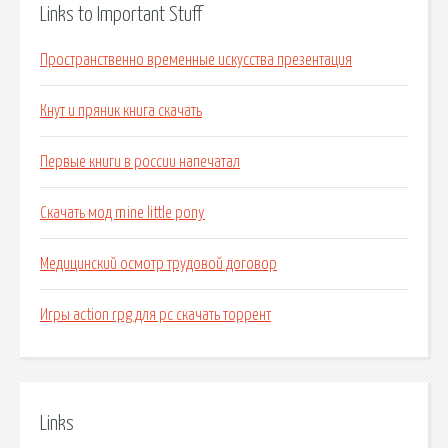
Links to Important Stuff
Пространственно временные искусства презентация
Кнут и пряник книга скачать
Первые книги в россии напечатал
Скачать мод mine little pony
Медицинский осмотр трудовой договор
Игры action rpg для pc скачать торрент
Links