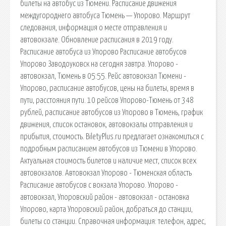
билеты на автобус из Тюмени. Расписание движения
междугороднего автобуса Тюмень — Упорово. Маршрут
следования, информация о месте отправления и
автовокзале. Обновление расписания в 2019 году.
Расписание автобуса из Упорово Расписание автобусов
Упорово Заводоуковск на сегодня завтра. Упорово -
автовокзал, Тюмень в 05:55. Рейс автовокзал Тюмени -
Упорово, расписание автобусов, цены на билеты, время в
пути, расстояния пути. 10 рейсов Упорово-Тюмень от 348
рублей, расписание автобусов из Упорово в Тюмень, график
движения, список остановок, автовокзалы отправления и
прибытия, стоимость. BiletyPlus.ru предлагает ознакомиться с
подробным расписанием автобусов из Тюмени в Упорово.
Актуальная стоимость билетов и наличие мест, список всех
автовокзалов. Автовокзал Упорово - Тюменская область
Расписание автобусов с вокзала Упорово. Упорово -
автовокзал, Упоровский район - автовокзал - остановка
Упорово, карта Упоровский район, добраться до станции,
билеты со станции. Справочная информация: телефон, адрес,