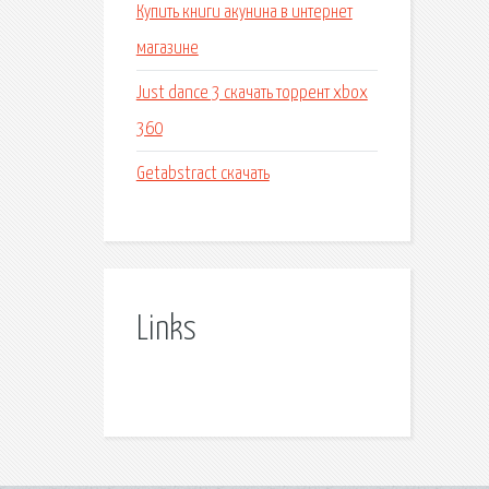
Купить книги акунина в интернет
магазине
Just dance 3 скачать торрент xbox
360
Getabstract скачать
Links