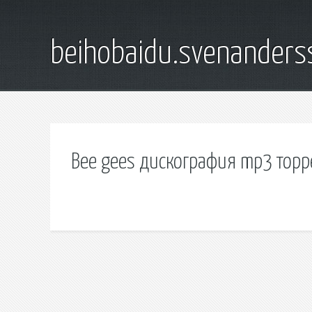
beihobaidu.svenanders
Bee gees дискография mp3 торр