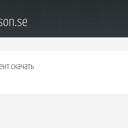
son.se
ент скачать