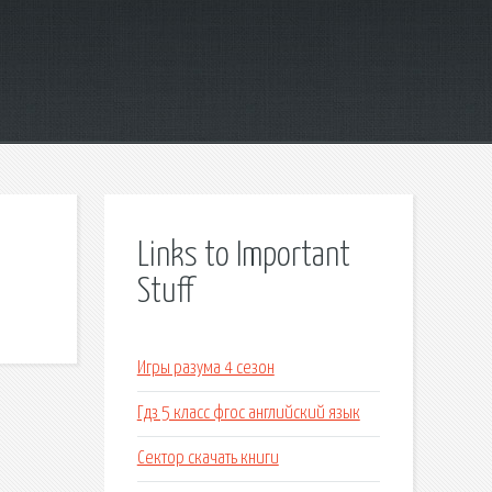
Links to Important
Stuff
Игры разума 4 сезон
Гдз 5 класс фгос английский язык
Сектор скачать книги