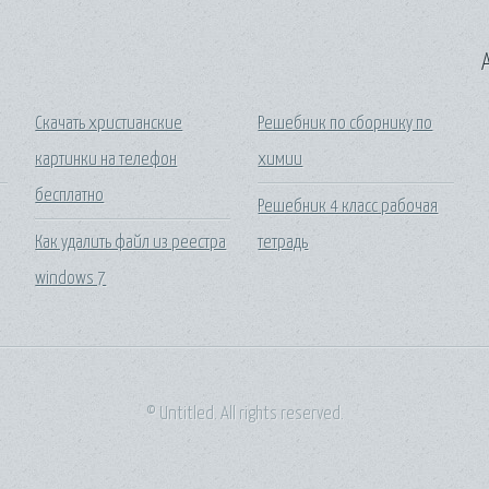
A
Скачать христианские
Решебник по сборнику по
картинки на телефон
химии
бесплатно
Решебник 4 класс рабочая
Как удалить файл из реестра
тетрадь
windows 7
© Untitled. All rights reserved.