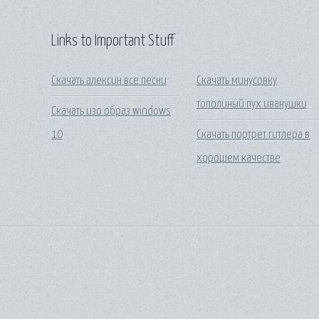
Links to Important Stuff
Скачать алексин все песни
Скачать минусовку
тополиный пух иванушки
Скачать изо образ windows
10
Скачать портрет гитлера в
хорошем качестве