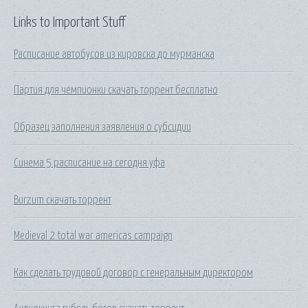
Links to Important Stuff
Расписание автобусов из кировска до мурманска
Партия для чемпионки скачать торрент бесплатно
Образец заполнения заявления о субсидии
Синема 5 расписание на сегодня уфа
Burzum скачать торрент
Medieval 2 total war americas campaign
Как сделать трудовой договор с генеральным директором