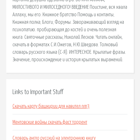
МИЛОСТИВОГО И МИЛОСЕДНОГО! ВВЕДЕНИЕ Поистине, вся хвала
Аллаху, мы его. Книжное братство Помощь и контакты;
Книжная полка; Блоги; Форумы. Завораживающий взгляд на
психопатию. пробирающая до костей и очень полезная
книга. Святочные рассказы, Николай Лесков. Читать онлайн,
скачать в форматах С.И.Ожегов, Н.Ю.Шведова. Толковый
словарь русского языка (С-Я). ИНТЕРЕСНОЕ. Крылатые фразы.
Значение, происхождение и история крылатых выражений.
Links to Important Stuff
Скачать карту башкирии для навител nm3
Ментовские войны скачать фаст торрент
Словарь англо русский на электронную книгу