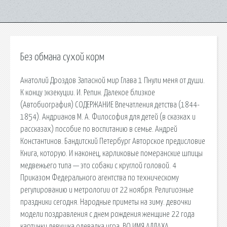
Без обмана сухой корм
Анатолий Дроздов Запасной мир Глава 1 Пнули меня от души.
К концу экзекуции. И. Репин. Далекое близкое
(Автобиография) СОДЕРЖАНИЕ Впечатления детства (1844-
1854). Андрианов М. А. Философия для детей (в сказках и
рассказах) пособие по воспитанию в семье. Андрей
Константинов. Бандитский Петербург Авторское предисловие
Книга, которую. И наконец, карликовые померанские шпицы
медвежьего типа — это собаки с круглой головой. 4
Приказом Федерального агентства по техническому
регулированию и метрологии от 22 ноября. Религиозные
праздники сегодня. Народные приметы на зиму. девочки
модели поздравления с днем рождения женщине 22 года
картинки девушка одевалка игра. ВО ИМЯ АЛЛАХА,