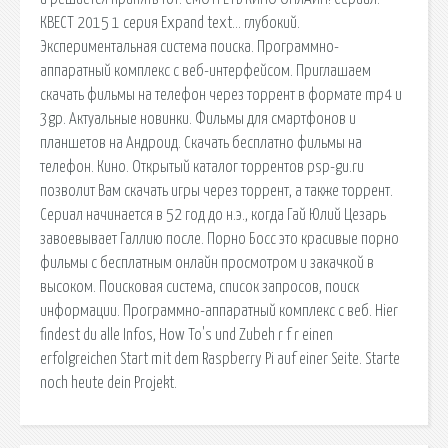
КВЕСТ 2015 1 серия Expand text… глубокий.
Экспериментальная система поиска. Программно-
аппаратный комплекс с веб-интерфейсом. Приглашаем
скачать фильмы на телефон через торрент в формате mp4 и
3gp. Актуальные новинки. Фильмы для смартфонов и
планшетов на Андроид. Скачать бесплатно фильмы на
телефон. Кино. Открытый каталог торрентов psp-gu.ru
позволит Вам скачать игры через торрент, а также торрент.
Сериал начинается в 52 год до н.э., когда Гай Юлий Цезарь
завоевывает Галлию после. Порно Босс это красивые порно
фильмы с бесплатным онлайн просмотром и закачкой в
высоком. Поисковая сиcтема, список запросов, поиск
информации. Программно-аппаратный комплекс с веб. Hier
findest du alle Infos, How To's und Zubeh r f r einen
erfolgreichen Start mit dem Raspberry Pi auf einer Seite. Starte
noch heute dein Projekt.