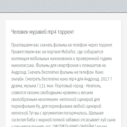
Человек муравей mp4 торрент
Приглашаем вас скачать фильмы на телефон через торрент.
Приветствуем вас на портале MobaTor, где собирается
коллекция мобильных киноновинок и проверенной годами
киноклассики. Фильмы для смартфонов и планшетов на
Андроид. Скачать бесплатно фильмы на телефон. Кино
онлайн. Смотреть бесплатно кино mp4 для Андроид. 2017 /
драма, музыка / 131 мин. Портовый город - Неаполь,
славится своими свободными нравами и весьма
своеобразным населением. неплохой сценарий для
порнофильма Ну, для порнофильма любой сценарий
неплохой.Тут вы с аргументом погорячились. Шальная
сисястая баба с жирной попкой забавно отсасывает хуй сына
и решается принять тот. СМОТРЕТЬ КИНО ОНЛАЙН! Сериал: