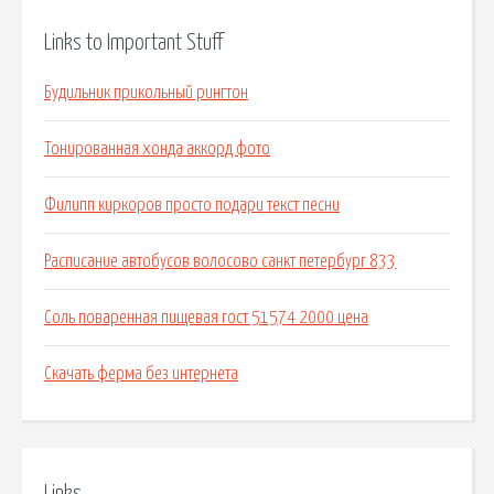
Links to Important Stuff
Будильник прикольный рингтон
Тонированная хонда аккорд фото
Филипп киркоров просто подари текст песни
Расписание автобусов волосово санкт петербург 833
Соль поваренная пищевая гост 51574 2000 цена
Скачать ферма без интернета