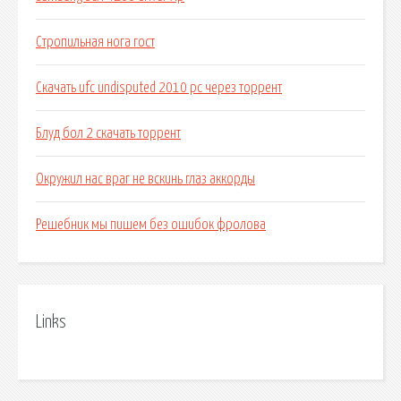
Стропильная нога гост
Скачать ufc undisputed 2010 pc через торрент
Блуд бол 2 скачать торрент
Окружил нас враг не вскинь глаз аккорды
Решебник мы пишем без ошибок фролова
Links