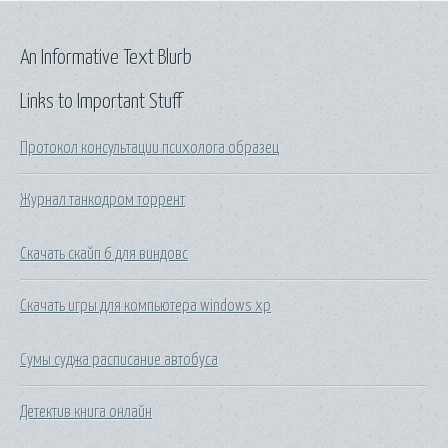
An Informative Text Blurb
Links to Important Stuff
Протокол консультации психолога образец
Журнал танкодром торрент
Скачать скайп 6 для виндовс
Скачать игры для компьютера windows xp
Сумы суджа расписание автобуса
Детектив книга онлайн