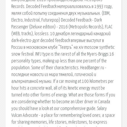
Records. Decoded Feedback материализовались в 1993 году,
являя собой попытку соединения двух музыкальных. (EBM,
Electro, Industrial, Futurepop) Decoded Feedback - Dark
Passenger (Deluxe edition) - 2016 (Metropolis Records), FLAC
(WEB, tracks), lossless. 10 декабря легендарный канадский
dark-electro-дуэт decoded feedback впервые выступит в
России в московском клубе "Театръ" на xiv moscow synthetic
snow festival. INFJ type is the rarest of all the Myers-Briggs 16
personality types, making up less than one percent of the
population. Some of their characteristics. HeadBanger.ru -
последние новости из мира тяжелой, готической и
альтернативной музыки. If a car moving at 100 kilometres per
hour hits a concrete wall, all of its kinetic energy must be
turned into other forms of energy. What are those forms If you
are considering whether to become an Uber driver in Canada
you should have a look at our comprehensive guide. Salary
Vulcan Advocate - a place for remembering loved ones; a space
for sharing memories, life stories, milestones, to express