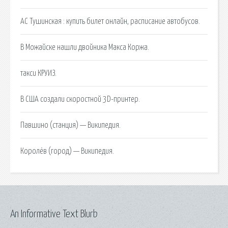
АС Тушинская : купить билет онлайн, расписание автобусов.
В Можайске нашли двойника Макса Коржа.
такси КРУИЗ.
В США создали скоростной 3D-принтер.
Павшино (станция) — Википедия.
Королёв (город) — Википедия.
An Informative Text Blurb