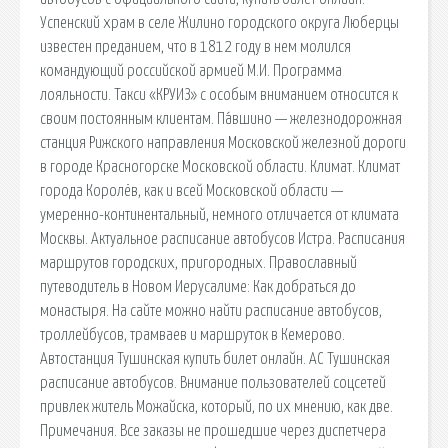
Успенский храм в селе Жилино городского округа Люберцы
известен преданием, что в 1812 году в нем молился
командующий российской армией М.И. Программа
лояльности. Такси «КРУИЗ» с особым вниманием относится к
своим постоянным клиентам. Па́вшино — железнодорожная
станция Рижского направления Московской железной дороги
в городе Красногорске Московской области. Климат. Климат
города Королёв, как и всей Московской области —
умеренно-континентальный, немного отличается от климата
Москвы. Актуальное расписание автобусов Истра. Расписания
маршрутов городских, пригородных. Православный
путеводитель в Новом Иерусалиме: Как добраться до
монастыря. На сайте можно найти расписание автобусов,
троллейбусов, трамваев и маршруток в Кемерово.
Автостанция Тушинская купить билет онлайн. АС Тушинская
расписание автобусов. Внимание пользователей соцсетей
привлек житель Можайска, который, по их мнению, как две.
Примечания. Все заказы не прошедшие через диспетчера