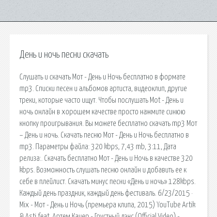
День и ночь песни скачать
Слушать и скачать Мот - День и Ночь бесплатно в формате
mp3. Списки песен и альбомов артиста, видеоклип, другие
треки, которые часто ищут. Чтобы послушать Mot - День и
ночь онлайн в хорошем качестве просто нажмите синюю
кнопку проигрывания. Вы можете бесплатно скачать mp3 Мот
– День и ночь. Скачать песню Мот - День и Ночь бесплатно в
mp3. Параметры файла: 320 kbps, 7,43 mb, 3:11, Дата
релиза:. Скачать бесплатно Мот - День и Ночь в качестве 320
kbps. Возможность слушать песню онлайн и добавить ее к
себе в плейлист. Скачать минус песни «День и ночь» 128kbps.
Каждый день праздник, каждый день фестиваль. 6/23/2015 ·
Mix - Мот - День и Ночь (премьера клипа, 2015) YouTube Artik
& Asti feat. Артем Качер - Грустный дэнс (Official Video) -