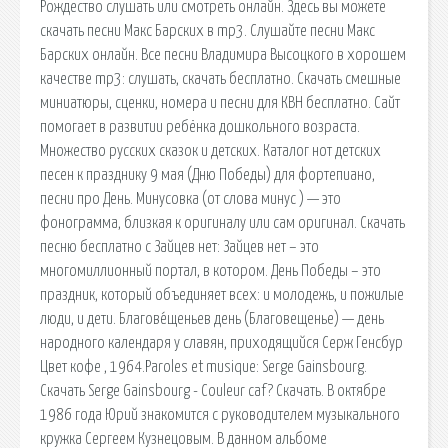
Рождество слушать или смотреть онлайн. Здесь вы можете
скачать песни Макс Барских в mp3. Слушайте песни Макс
Барских онлайн. Все песни Владимира Высоцкого в хорошем
качестве mp3: слушать, скачать бесплатно. Скачать смешные
миниатюры, сценки, номера и песни для КВН бесплатно. Сайт
помогает в развитии ребёнка дошкольного возраста.
Множество русских сказок и детских. Каталог нот детских
песен к празднику 9 мая (Дню Победы) для фортепиано,
песни про День. Минусовка (от слова минус ) — это
фонограмма, близкая к оригиналу или сам оригинал. Скачать
песню бесплатно с Зайцев нет: Зайцев нет – это
многомиллионный портал, в котором. День Победы – это
праздник, который объединяет всех: и молодежь, и пожилые
люди, и дети. Благове́щеньев день (Благовещенье) — день
народного календаря у славян, приходящийся Серж Генсбур
Цвет кофе , 1964.Paroles et musique: Serge Gainsbourg.
Скачать Serge Gainsbourg - Couleur caf? Скачать. В октябре
1986 года Юрий знакомится с руководителем музыкального
кружка Сергеем Кузнецовым. В данном альбоме