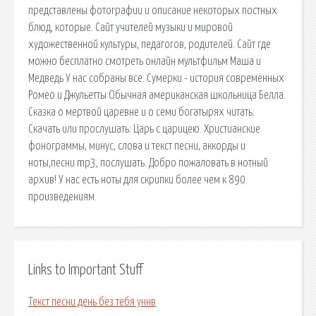
представлены фотографии и описание некоторых постных
блюд, которые. Сайт учителей музыки и мировой
художественной культуры, педагогов, родителей. Сайт где
можно бесплатно смотреть онлайн мультфильм Маша и
Медведь У нас собраны все. Сумерки - история современных
Ромео и Джульетты Обычная американская школьница Белла.
Сказка о мертвой царевне и о семи богатырях читать:
Скачать или прослушать: Царь с царицею. Христианские
фонограммы, минус, слова и текст песни, аккорды и
ноты,песни mp3, послушать. Добро пожаловать в нотный
архив! У нас есть ноты для скрипки более чем к 890
произведениям.
Links to Important Stuff
Текст песни день без тебя уннв