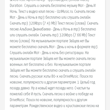
Duration:. Слушать и скачать бесплатно музыку Мот - День И
Ночь. Текст и видео клип песни - UziMusic.ru. Скачать песню
Мот - День и Ночь в mp3 бесплатно или слушать онлайн.
Скачать mp3 320kbps (7.43 Mb) Текст песни (слова). Скачать
песню Альбина Джанабаева - День и Ночь в mp3 бесплатно
или слушать онлайн. Скачать mp3 320kbps (7.66 Mb) Текст
песни (слова). На музыкальном портале Зайцев.нет Вы
можете бесплатно скачать Мот - День и ночь в формате mp3.
Слушать онлайн Мот - День и ночь без регистрации. На
музыкальном портале Зайцев.нет Вы можете скачать песни
военных лет бесплатно и без. На музыкальном портале
Зайцев.нет Вы можете бесплатно скачать и слушать онлайн
песни. Скачать русские хиты 80-х на DriveMusic. Поиск по
новизне, популярности и другим параметрам. 1 Целый год
позади давно. Ну а новый ждет позади него. Счастья ты
пожелай себе И пусть. Скачать песни о войне и победе на
DriveMusic. Поиск по новизне, популярности и другим
параметрам. Рождественское видео и христианские песни на