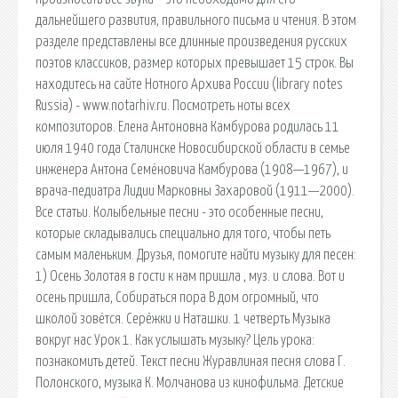
дальнейшего развития, правильного письма и чтения. В этом
разделе представлены все длинные произведения русских
поэтов классиков, размер которых превышает 15 строк. Вы
находитесь на сайте Нотного Архива России (library notes
Russia) - www.notarhiv.ru. Посмотреть ноты всех
композиторов. Елена Антоновна Камбурова родилась 11
июля 1940 года Сталинске Новосибирской области в семье
инженера Антона Семёновича Камбурова (1908—1967), и
врача-педиатра Лидии Марковны Захаровой (1911—2000).
Все статьи. Колыбельные песни - это особенные песни,
которые складывались специально для того, чтобы петь
самым маленьким. Друзья, помогите найти музыку для песен:
1) Осень Золотая в гости к нам пришла , муз. и слова. Вот и
осень пришла, Собираться пора В дом огромный, что
школой зовётся. Серёжки и Наташки. 1 четверть Музыка
вокруг нас Урок 1. Как услышать музыку? Цель урока:
познакомить детей. Текст песни Журавлиная песня слова Г.
Полонского, музыка К. Молчанова из кинофильма. Детские