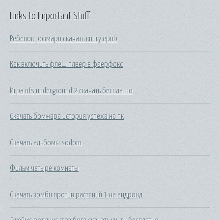
Links to Important Stuff
Ребенок розмари скачать книгу epub
Как включить флеш плеер в фаерфокс
Игра nfs underground 2 скачать бесплатно
Скачать бомжара история успеха на пк
Скачать альбомы sodom
Фильм четыре комнаты
Скачать зомби против растений 1 на андроид