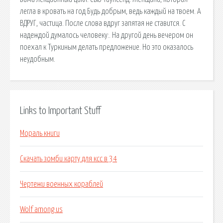
легла в кровать на год Будь добрым, ведь каждый на твоем. А
ВДРУГ, частица. После слова вдруг запятая не ставится. С
надеждой думалось человеку:. На другой день вечером он
поехал к Туркиным делать предложение. Но это оказалось
неудобным.
Links to Important Stuff
Мораль книги
Скачать зомби карту для ксс в 34
Чертежи военных кораблей
Wolf among us