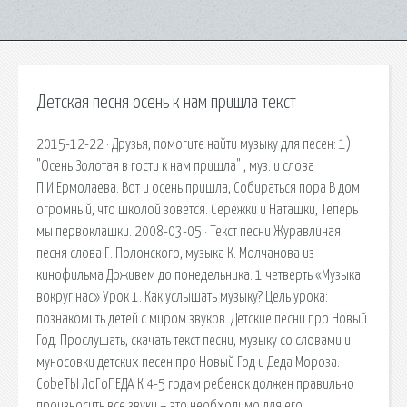
Детская песня осень к нам пришла текст
2015-12-22 · Друзья, помогите найти музыку для песен: 1)
"Осень Золотая в гости к нам пришла" , муз. и слова
П.И.Ермолаева. Вот и осень пришла, Собираться пора В дом
огромный, что школой зовётся. Серёжки и Наташки, Теперь
мы первоклашки. 2008-03-05 · Текст песни Журавлиная
песня слова Г. Полонского, музыка К. Молчанова из
кинофильма Доживем до понедельника. 1 четверть «Музыка
вокруг нас» Урок 1. Как услышать музыку? Цель урока:
познакомить детей с миром звуков. Детские песни про Новый
Год. Прослушать, скачать текст песни, музыку со словами и
муносовки детских песен про Новый Год и Деда Мороза.
СobeТЫ ЛoГoПЕДА К 4-5 годам ребенок должен правильно
произносить все звуки – это необходимо для его