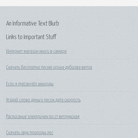
An Informative Text Blurb
Links to Important Stuff
Интернет магазин книги в самаре
Скачать бесплатно песню ирина дубцова ветра
Если я mgzavrebi аккорды
Угадай слово деньги песок дата скорость
Расписание электричек по ст ветлужская
Скачать звук природы лес