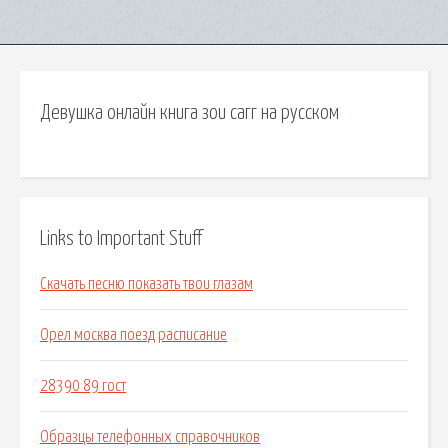
Девушка онлайн книга зои сагг на русском
Links to Important Stuff
Скачать песню показать твои глазам
Орел москва поезд расписание
28390 89 гост
Образцы телефонных справочников