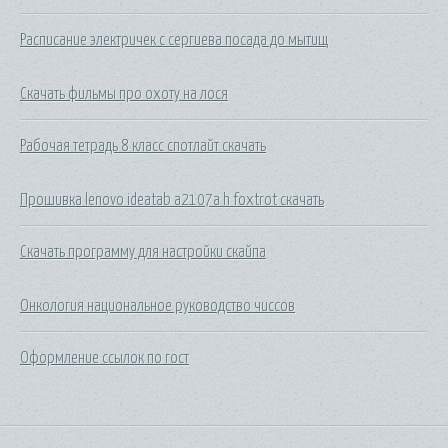
Расписание электричек с сергиева посада до мытищ
Скачать фильмы про охоту на лося
Рабочая тетрадь 8 класс спотлайт скачать
Прошивка lenovo ideatab a2107a h foxtrot скачать
Скачать программу для настройки скайпа
Онкология национальное руководство чиссов
Оформление ссылок по гост