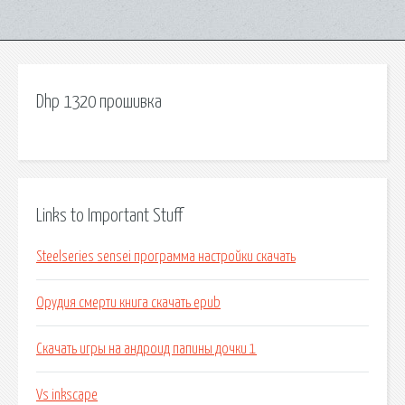
Dhp 1320 прошивка
Links to Important Stuff
Steelseries sensei программа настройки скачать
Орудия смерти книга скачать epub
Скачать игры на андроид папины дочки 1
Vs inkscape