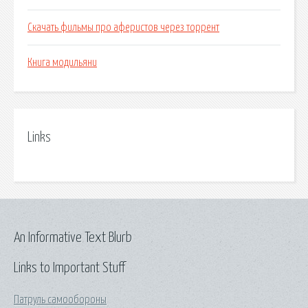
Скачать фильмы про аферистов через торрент
Книга модильяни
Links
An Informative Text Blurb
Links to Important Stuff
Патруль самообороны