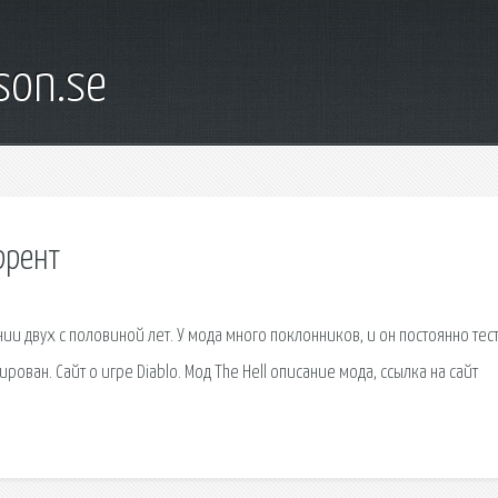
son.se
оррент
ении двух с половиной лет. У мода много поклонников, и он постоянно тес
рован. Сайт о игре Diablo. Мод The Hell описание мода, ссылка на сайт