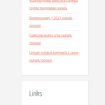
Физкультурные занятия в средней
группе пензулаева скачать
Коллекционер 3 2013 скачать
торрент
Симпсоны видео игра скачать
торрент
Сериал условия контракта 1 сезон
скачать торрент
Links