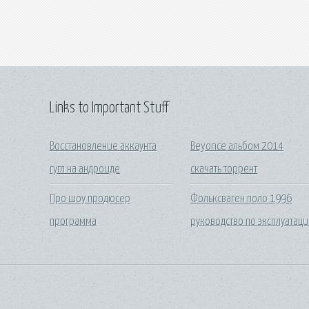
Links to Important Stuff
Восстановление аккаунта
Beyonce альбом 2014
гугл на андроиде
скачать торрент
Про шоу продюсер
Фольксваген поло 1996
программа
руководство по эксплуатац