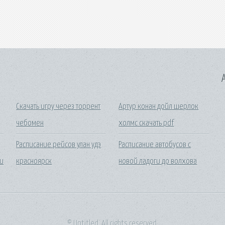
A
Скачать игру через торрент
Артур конан дойл шерлок
чебомен
холмс скачать pdf
Расписание рейсов улан удэ
Расписание автобусов с
ии
красноярск
новой ладоги до волхова
© Untitled. All rights reserved.