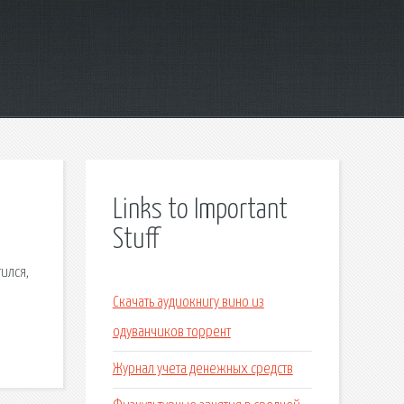
Links to Important
Stuff
тился,
Скачать аудиокнигу вино из
одуванчиков торрент
Журнал учета денежных средств