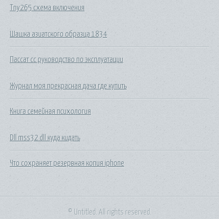
Tny265 схема включения
Шашка азиатского образца 1834
Пассат сс руководство по эксплуатации
Журнал моя прекрасная дача где купить
Книга семейная психология
Dll mss32 dll куда кидать
Что сохраняет резервная копия iphone
© Untitled. All rights reserved.