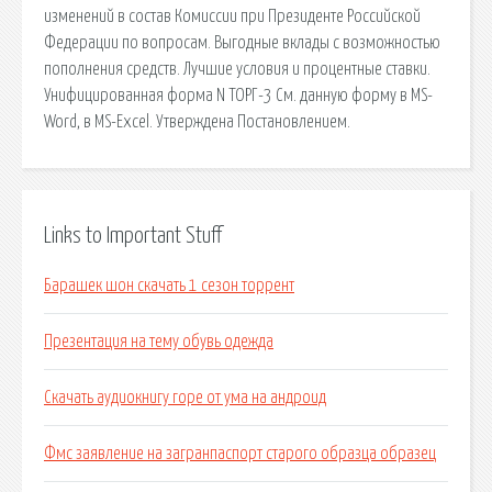
изменений в состав Комиссии при Президенте Российской
Федерации по вопросам. Выгодные вклады с возможностью
пополнения средств. Лучшие условия и процентные ставки.
Унифицированная форма N ТОРГ-3 См. данную форму в MS-
Word, в MS-Excel. Утверждена Постановлением.
Links to Important Stuff
Барашек шон скачать 1 сезон торрент
Презентация на тему обувь одежда
Скачать аудиокнигу горе от ума на андроид
Фмс заявление на загранпаспорт старого образца образец