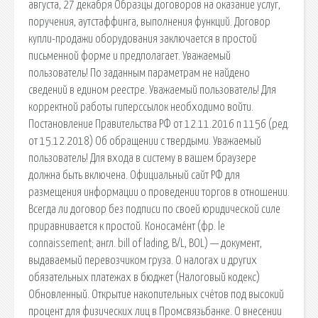
августа, 27 декабря Образцы договоров на оказание услуг,
поручения, аутстаффинга, выполнения функций. Договор
купли-продажи оборудования заключается в простой
письменной форме и предполагает. Уважаемый
пользователь! По заданным параметрам не найдено
сведений в едином реестре. Уважаемый пользователь! Для
корректной работы гиперссылок необходимо войти.
Постановление Правительства РФ от 12.11.2016 n 1156 (ред.
от 15.12.2018) Об обращении с твердыми. Уважаемый
пользователь! Для входа в систему в вашем браузере
должна быть включена. Официальный сайт РФ для
размещения информации о проведении торгов в отношении.
Всегда ли договор без подписи по своей юридической силе
приравнивается к простой. Коносаме́нт (фр. le
connaissement; англ. bill of lading, B/L, BOL) — документ,
выдаваемый перевозчиком груза. О налогах и других
обязательных платежах в бюджет (Налоговый кодекс)
Обновленный. Открытие накопительных счётов под высокий
процент для физических лиц в Промсвязьбанке. О внесении