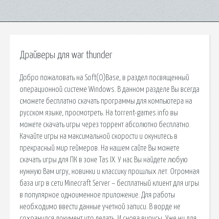
Драйверы для war thunder
Добро пожаловать на Soft(O)Base, в раздел посвященный
операционной системе Windows. В данном разделе Вы всегда
сможете бесплатно скачать программы для компьютера на
русском языке, просмотреть. На torrent-games.info вы
можете скачать игры через торрент абсолютно бесплатно.
Качайте игры на максимальной скорости и окунитесь в
прекрасный мир геймеров. На нашем сайте Вы можете
скачать игры для ПК в зоне Tas IX. У нас Вы найдете любую
нужную Вам игру, новинки и классику прошлых лет. Огромная
база игр в сети Minecraft Server – бесплатный клиент для игры
в популярное одноименное приложение. Для работы
необходимо ввести данные учетной записи. В ворде не
сохранился документ что делать. И снова вирусы. Уже ни для