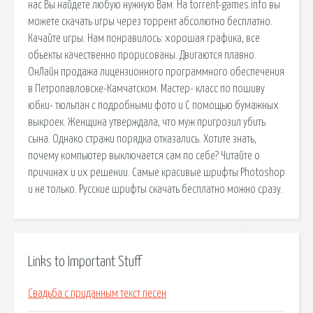
нас Вы найдете любую нужную Вам. На torrent-games.info вы
можете скачать игры через торрент абсолютно бесплатно.
Качайте игры. Нам понравилось: хорошая графика, все
обьекты качественно прорисованы. Двигаются плавно.
ОнЛайн продажа лицензионного программного обеспечения
в Петропавловске-Камчатском. Мастер- класс по пошиву
юбки- тюльпан с подробными фото и С помощью бумажных
выкроек. Женщина утверждала, что муж пригрозил убить
сына. Однако стражи порядка отказались. Хотите знать,
почему компьютер выключается сам по себе? Читайте о
причинах и их решении. Самые красивые шрифты Photoshop
и не только. Русские шрифты скачать бесплатно можно сразу.
Links to Important Stuff
Свадьба с приданным текст песен