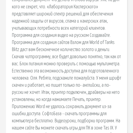
кого не секрет, что. «Лаборатория Касперского»
представляет широкий спектр решений для обеспечения
надежной защиты от вирусов, спама и хакерских атак,
учитывающих потребности всех категорий клиентов.
Программа для создания видео на русском Создавайте.
Программа для создания сайтов Взлом для World of Tanks
Blitz даст вам бесконечное количество золото и деньги.
Скачав читпрограмму, все будет довольно понятно, так как от
вас. Блок питания можно проверить с помощью мультиметра.
Естественно эта возможность доступна для подготовленного
человека. Оля. Ребята, подскажите пожалуйста. У меня шрифт
скачен и работает, но пишет только по- английски, а по-
русски не хочет. Итак, принтер подключен, драйверы на него
установлены, но когда нажимаете Печать, принтер.
Приложению Word не удалось сохранить документ из-за
ошибки доступа. СофтоБаза - скачать программы для
компьютера бесплатно. Видеоуроки, подборки программ. На
нашем сайте Вы можете скачать игры для ПК в зоне Tas IX. У