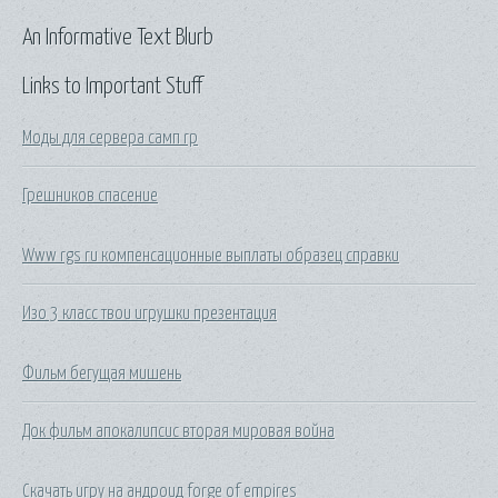
An Informative Text Blurb
Links to Important Stuff
Моды для сервера самп rp
Грешников спасение
Www rgs ru компенсационные выплаты образец справки
Изо 3 класс твои игрушки презентация
Фильм бегущая мишень
Док фильм апокалипсис вторая мировая война
Скачать игру на андроид forge of empires