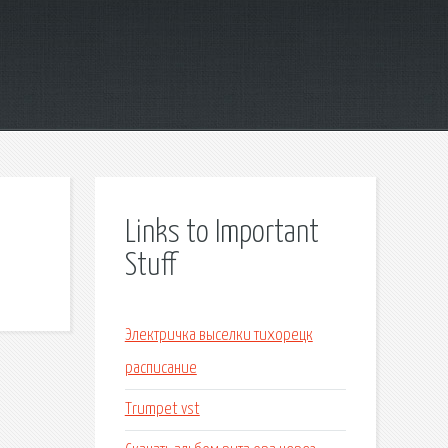
Links to Important
Stuff
Электричка выселки тихорецк
расписание
Trumpet vst