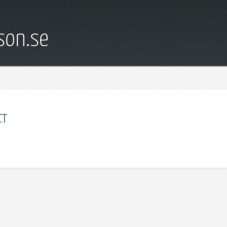
son.se
ст