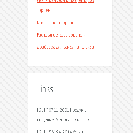
Скачать альбом рита ора через
торрент
Mac cleaner торрент
Расписание киев воронеж
Драйвера для самсунга галакси
Links
ГОСТ 30711-2001 Продукты
пищевые. Методы выявления.
ГОСТ Р 56194-2014 Услуги