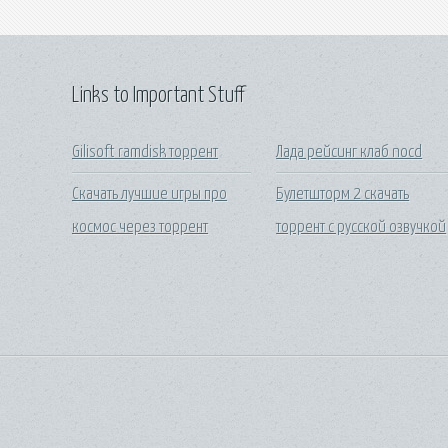
Links to Important Stuff
Gilisoft ramdisk торрент
Лада рейсинг клаб nocd
Скачать лучшие игры про
Булетшторм 2 скачать
космос через торрент
торрент с русской озвучкой