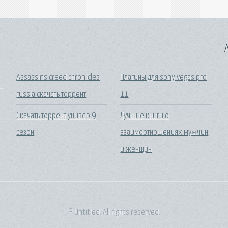
A
Assassins creed chronicles
Плагины для sony vegas pro
russia скачать торрент
11
Скачать торрент универ 9
Лучшие книги о
сезон
взаимоотношениях мужчин
и женщин
© Untitled. All rights reserved.