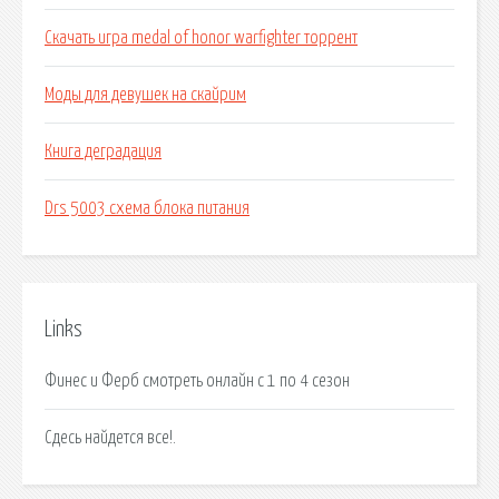
Скачать игра medal of honor warfighter торрент
Моды для девушек на скайрим
Книга деградация
Drs 5003 схема блока питания
Links
Финес и Ферб смотреть онлайн с 1 по 4 сезон
Сдесь найдется все!.