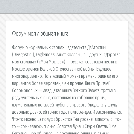
Форум моя любимая книга
Форум о журнальных сериях издательств ДеАгостини
(DeAgostini), Eaglemoss, Ашет Коллекция и других. «Дорогая
моя столица» («Моя Москва») — русская советская песня о
Москве времён Великой Отечественной войны. Будущее
многовариантно. Но в каждый момент времени один из его
вариантов более вероятен, чем прочие. Книга Притчей
Соломоновых — двадцатая книга Ветхого Завета, третья в
ряду учительных книг, состоящая из собрания притч,
изумительных по своей глубине и красоте. Увидел эту штуку
довольно давно, ей точно года полтора-два. И засомневался.
Что-то можно из полуфабрикатов "на уровне" изваять, а что-
то -- сомневаюсь сильно. Золотая Луна и Стурм Светлый Меч.
Сегодняшнее обновление посвящено одним из самых