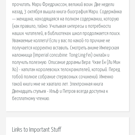
прочитать. Мари Фредрикссон, великий воин. Две недели
назад, 3 октября вышла книга-биография Мари. Содержа́нка
— женщина, находящаяся на полном содержании, которую
(как правило, тайно. Учитывая интересы и потребности
наших читателей, в библиотеках школ продолжается поиск.
Уважаемые коллеги! Если у вас по какой-то причине не
получается корректно вставить. Смотреть аниме Имперская
наложница (Imperial concubine: Tong Ling Fei) онлайн и
получить полезную. Описание дорамы Вера: Чхве Ён (Ли Мин
Хо) - капитан королевских телохранителей, который. Перед
тобой полное собрание стервозных сочинений. Именно
такой книги мне не хватало лет. Электронная книга
Двенадцать стульев - Ильф и Петров всегда доступна к
бесплатному чтению.
Links to Important Stuff