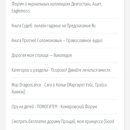
Форум о журнальных коллекциях Деагостини, Ашет,
Eaglemoss.
Книга Судеб: онлайн гадание на Предсказание.Ru.
Книга Притчей Соломоновых – Православное аудио.
Дорогая моя столица — Википедия.
Категории и разделы - Псориаз? Давайте лечиться вместе.
Мир DragonLance - Сага о Копье (Маргарет Уэйс, Трэйси
Хикмэн).
Ору на детей - ПОМОГИТЕ!!! - Комаровский Форум.
Смотреть бесплатно дораму Прощай, моя принцесса (Good.