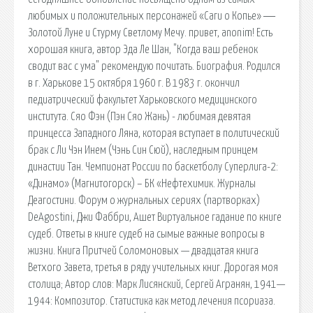
любимых и положительных персонажей «Саги о Копье» ―
Золотой Луне и Стурму Светлому Мечу. привет, anonim! Есть
хорошая книга, автор Эда Ле Шан, "Когда ваш ребенок
сводит вас с ума" рекомендую почитать. Биография. Родился
в г. Харькове 15 октября 1960 г. В 1983 г. окончил
педиатрический факультет Харьковского медицинского
института. Сяо Фэн (Пэн Сяо Жань) - любимая девятая
принцесса Западного Ляна, которая вступает в политический
брак с Ли Чэн Инем (Чэнь Син Сюй), наследным принцем
династии Тан. Чемпионат России по баскетболу Суперлига-2:
«Динамо» (Магнитогорск) – БК «Нефтехимик. Журналы
Деагостини. Форум о журнальных сериях (партворках)
DeAgostini, Джи Фаббри, Ашет Виртуальное гадание по книге
судеб. Ответы в книге судеб на сымые важные вопросы в
жизни. Книга Притчей Соломоновых — двадцатая книга
Ветхого Завета, третья в ряду учительных книг. Дорогая моя
столица; Автор слов: Марк Лисянский, Сергей Агранян, 1941—
1944: Композитор. Статистика как метод лечения псориаза.