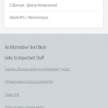
О Докторе - Доктор Комаровский.
Школа №1 г. Магнитогорск.
An Informative Text Blurb
Links to Important Stuff
Скачать сборник задач по математике 5 класс
Первые книги в россии напечатал
Певец fink
Питер друкер скачать книги