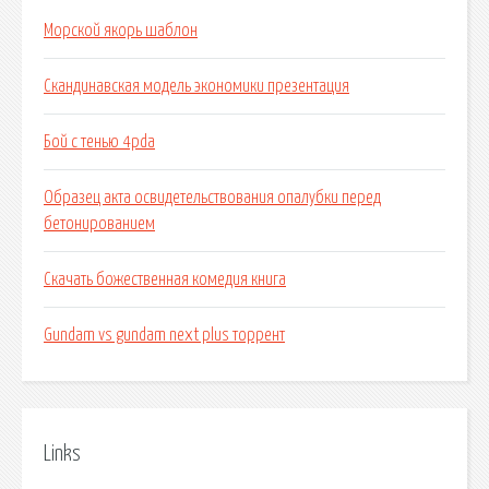
Морской якорь шаблон
Скандинавская модель экономики презентация
Бой с тенью 4pda
Образец акта освидетельствования опалубки перед
бетонированием
Скачать божественная комедия книга
Gundam vs gundam next plus торрент
Links