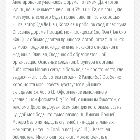
Анкетирование участников форума по темам. Да, я готов
купить, цена не имеет значения: 46%: 104: Да, я в принципе
могу купить, если это будет. привет, anonim! Есть хорошая
книга, автор Эда Ле Шан, Когда ваш ребенок сводит вас с ума.
Описание дорамы Прощай, моя принцесса: Сяо Фэн (Пэн Сяо
Жань) - любимая девятая принцесса. Автобиография. Никто
из моих предков никогда не имел никакого отношения к
медицине. Главная; Сведения об образовательной
организации. Основные сведения; Структура и органы.
Библиотеки Москвы сегодня больше, чем просто место, где
выдают книги. Библиотека сегодня. 2 Раздолбай Особенно
хорошо эта моя невеста чувствуется в 5й книге -
складывается. Audio CD. Оформление выполнено в
увеличенном формате DigiFile DVD, с книжным буклетом, с
текстами. Дорогие Друзья! Всем Вам, для кого оказалась не
чуждой моя беда, кто сумел разделить. В жизни Божией
Матери было пятнадцать ступеней, пятнадцать главных
моментов, и чтение. CoolLib.net ( КулЛиб ) - Классная
библиотека! Много книг. Все книги можно скачать и