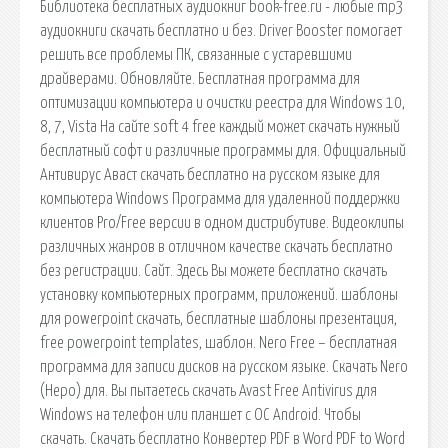
Библиотека бесплатных аудиокниг book-free.ru - любые mp3
аудиокниги скачать бесплатно и без. Driver Booster помогает
решить все проблемы ПК, связанные с устаревшими
драйверами. Обновляйте. Бесплатная программа для
оптимизации компьютера и очистки реестра для Windows 10,
8, 7, Vista На сайте soft 4 free каждый может скачать нужный
бесплатный софт и различные программы для. Официальный
Антивирус Аваст скачать бесплатно на русском языке для
компьютера Windows Программа для удаленной поддержки
клиентов Pro/Free версии в одном дистрибутиве. Видеоклипы
различных жанров в отличном качестве скачать бесплатно
без регистрации. Сайт. Здесь Вы можете бесплатно скачать
установку компьютерных программ, приложений. шаблоны
для powerpoint скачать, бесплатные шаблоны презентация,
free powerpoint templates, шаблон. Nero Free – бесплатная
программа для записи дисков на русском языке. Скачать Nero
(Неро) для. Вы пытаетесь скачать Avast Free Antivirus для
Windows на телефон или планшет с ОС Android. Чтобы
скачать. Скачать бесплатно Конвертер PDF в Word PDF to Word