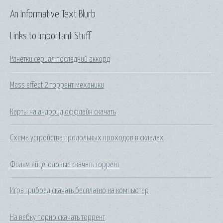
An Informative Text Blurb
Links to Important Stuff
Ранетки сериал последний аккорд
Mass effect 2 торрент механики
Карты на андроид оффлайн скачать
Схема устройства продольных проходов в складах
Фильм яйцеголовые скачать торрент
Игра грибоед скачать бесплатно на компьютер
На вебку порно скачать торрент