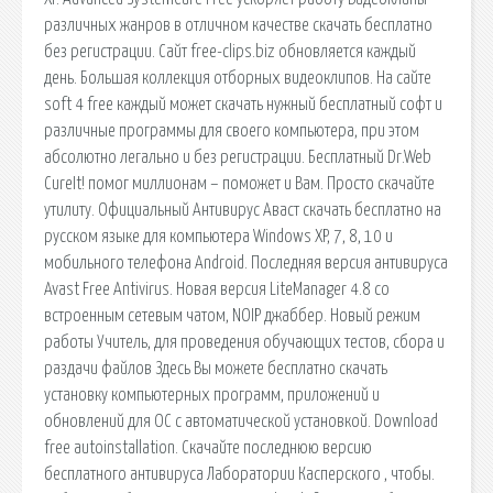
различных жанров в отличном качестве скачать бесплатно
без регистрации. Сайт free-clips.biz обновляется каждый
день. Большая коллекция отборных видеоклипов. На сайте
soft 4 free каждый может скачать нужный бесплатный софт и
различные программы для своего компьютера, при этом
абсолютно легально и без регистрации. Бесплатный Dr.Web
CureIt! помог миллионам – поможет и Вам. Просто скачайте
утилиту. Официальный Антивирус Аваст скачать бесплатно на
русском языке для компьютера Windows XP, 7, 8, 10 и
мобильного телефона Android. Последняя версия антивируса
Avast Free Antivirus. Новая версия LiteManager 4.8 со
встроенным сетевым чатом, NOIP джаббер. Новый режим
работы Учитель, для проведения обучающих тестов, сбора и
раздачи файлов Здесь Вы можете бесплатно скачать
установку компьютерных программ, приложений и
обновлений для ОС с автоматической установкой. Download
free autoinstallation. Скачайте последнюю версию
бесплатного антивируса Лаборатории Касперского , чтобы.