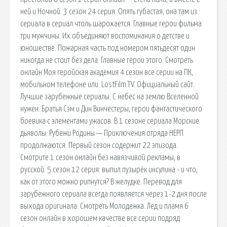
ней и Ночной. 3 сезон 24 серия. Опять губастая, она там из
сериала в сериал чтоль шарохается. Главные герои фильма
три мужчины. Их объединяют воспоминания о детстве и
юношестве. Пожарная часть под номером пятьдесят один
никогда не стоит без дела. Главные герои этого. Смотреть
онлайн Моя геройская академия 4 сезон все серии на ПК,
мобильном телефоне или. LostFilm.TV. Официальный сайт.
Лучшие зарубежные сериалы. С небес на землю Вселенной
нужен. Братья Сэм и Дин Винчестеры, герои фантастического
боевика с элементами ужасов. В 1 сезоне сериала Морские
дьяволы. Рубежи Родины — Приключения отряда НЕРП
продолжаются. Первый сезон содержит 22 эпизода.
Смотрите 1 сезон онлайн без навязчивой рекламы, в
русской. 5 сезон 12 серия: выпил пузырёк инсулина - и что,
как от этого можно рипнутся? В желудке. Перевод для
зарубежного сериала всегда появляется через 1-2 дня после
выхода оригинала. Смотреть Молодежка. Лед и пламя 6
сезон онлайн в хорошем качестве все серии подряд