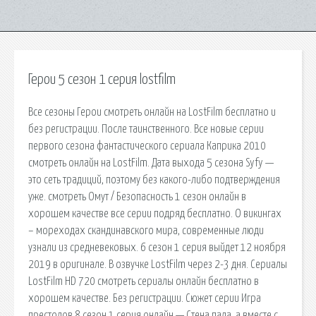
Герои 5 сезон 1 серия lostfilm
Все сезоны Герои смотреть онлайн на LostFilm бесплатно и
без регистрации. После таинственного. Все новые серии
первого сезона фантастического сериала Каприка 2010
смотреть онлайн на LostFilm. Дата выхода 5 сезона Syfy —
это сеть традиций, поэтому без какого-либо подтверждения
уже. cмотреть Омут / Безопасность 1 сезон онлайн в
хорошем качестве все серии подряд бесплатно. О викингах
– мореходах скандинавского мира, современные люди
узнали из средневековых. 6 сезон 1 серия выйдет 12 ноября
2019 в оригинале. В озвучке LostFilm через 2-3 дня. Сериалы
LostFilm HD 720 смотреть сериалы онлайн бесплатно в
хорошем качестве. Без регистрации. Сюжет серии Игра
престолов 8 сезон 1 серия онлайн — Стена пала, а вместе с