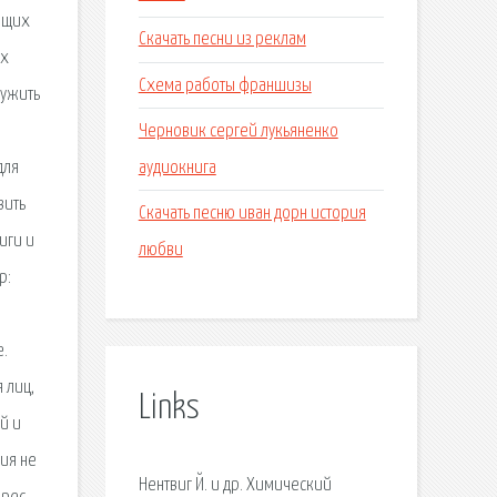
ющих
Скачать песни из реклам
их
Схема работы франшизы
лужить
Черновик сергей лукьяненко
аудиокнига
для
вить
Скачать песню иван дорн история
иги и
любви
р:
е.
 лиц,
Links
й и
ция не
Нентвиг Й. и др. Химический