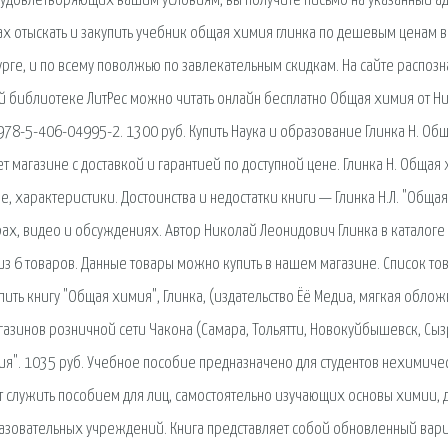
в удовлетворяющих вашим условиям, вы получите письмо на указанный а
ах отыскать и закупить учебник общая химия глинка по дешевым ценам в
рге, и по всему поволжью по завлекательным скидкам. На сайте распозн
ной библиотеке ЛитРес можно читать онлайн бесплатно Общая химия от Н
, 978-5-406-04995-2. 1300 руб. Купить Наука и образование Глинка Н. Об
 магазине с доставкой и гарантией по доступной цене. Глинка Н. Общая 
, характеристики. Достоинства и недостатки книги — Глинка Н.Л. "Общая
ах, видео и обсуждениях. Автор Николай Леонидович Глинка в каталоге
 из 6 товаров. Данные товары можно купить в нашем магазине. Список то
ить книгу "Общая химия", Глинка, (издательство Ёё Медиа, мягкая облож
азинов розничной сети Чакона (Самара, Тольятти, Новокуйбышевск, Сыз
ия". 1035 руб. Учебное пособие предназначено для студентов нехимиче
 служить пособием для лиц, самостоятельно изучающих основы химии, 
зовательных учреждений. Книга представляет собой обновленный вар