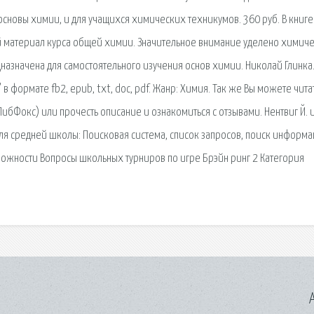
основы химии, и для учащихся химических техникумов. 360 руб. В книге
й материал курса общей химии. Значительное внимание уделено химич
азначена для самостоятельного изучения основ химии. Николай Глинка.
в формате fb2, epub, txt, doc, pdf. Жанр: Химия. Так же Вы можете чита
ЛибФокс) или прочесть описание и ознакомиться с отзывами. Нентвиг Й. и
 средней школы: Поисковая сиcтема, список запросов, поиск информа
ложности Вопросы школьных турниров по игре Брэйн ринг 2 Категория
A