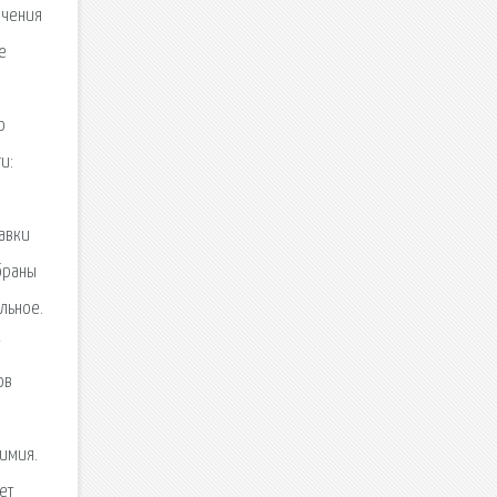
ачения
е
ю
и:
тавки
обраны
льное.
ов
имия.
ет