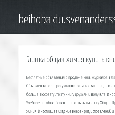
beihobaidu.svenanders
Глинка общая химия купить кн
Бесплатные объявления о продаже книг, журналов, газе
Объявления по запросу «глинка химия». Аннотация к кн
больше. Посоветуйте эту книгу друзьям и получите. В к
Учебное пособие. Рецензии и отзывы на книгу Общая. Пр
химия. В настоящее издание внесен ряд исправлений и 