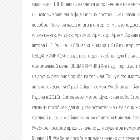
задачника Н. Л. Глинки и является дополнением к изве
и числовые значения физических постоянных и различн
пособие. Покупая наши книги в интернет магазине доста
Альметьевск, Ангарск, Арзамас, Армавир, Артём, Арханге
автора Н. Л. Глинка - «Общая химия» за 1 618 в интерне
ОБЩАЯ ХИМИЯ 19-е изд., пер. и доп. Учебник для бакала
минимальной цене. ОБЩАЯ ХИМИЯ 19-е изд., пер. и доп. 
из других регионов приблизительная. Точную стоимость
автоматически. 500 руб. Общая химия. Учебник для ба
Издана в 2010г. Самовывоз, метро Щукинская либо Стро
служить пособием для лиц, самостоятельно изучающих 
средней школы. «Общая химия» от автора Николай Леони
Учебное пособие предназначено для студентов нехими
Глинка Н.Л. Учебное пособие предназначено для студе