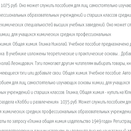
 1075 руб. Оно может служить пособием для лиц, самостоятельно изуча
фессиональных образовательных учреждений и старших классов средн
нехимических специальностей высших учебных заведений. Оно может с
химии, для учащихся химических средних профессиональных
имия. Общая химия. Глинка Николай. Учебное пособие предназначено 
инка. В учебнике изложены теоретические и практические основы… Доба
иколай Леонидович. Тэги помогают другим читателям выбирать товары, кн
меющиеся тэги или добавьте свои. Общая химия. Учебное пособие. Авто
пособием для лиц, самостоятельно изучающих основы химии, для учащихся
х учреждений и старших классов. Глинка, Общая химия - купить на Юл
аздела «Хобби и развлечения». 1035 руб. Может служить пособием для
ся химических средних профессиональных образовательных учреждени
оты по запросу «Глинка общая химия издательство 1949 года». Регистра