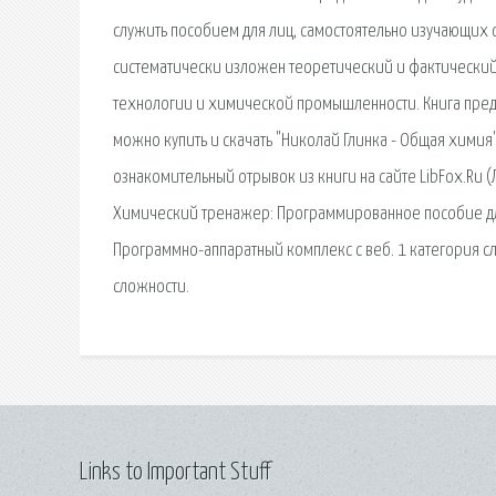
служить пособием для лиц, самостоятельно изучающих 
систематически изложен теоретический и фактически
технологии и химической промышленности. Книга предн
можно купить и скачать "Николай Глинка - Общая химия" 
ознакомительный отрывок из книги на сайте LibFox.Ru (
Химический тренажер: Программированное пособие для
Программно-аппаратный комплекс с веб. 1 категория с
сложности.
Links to Important Stuff