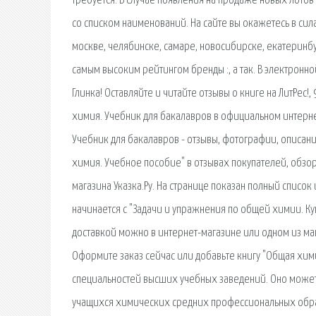
требуется. В случае появления на продаже новых лото
со списком наименований. На сайте вы окажетесь в сил
москве, челябинске, самаре, новосибирске, екатеринбу
самым высоким рейтингом бренды :, а так. В электрон
Глинка! Оставляйте и читайте отзывы о книге на ЛитРес!
химия. Учебник для бакалавров в официальном интернет
Учебник для бакалавров - отзывы, фотографии, описание
химия. Учебное пособие" в отзывах покупателей, обзор
магазина Указка.Ру. На странице показан полный список
начинается с "Задачи и упражнения по общей химии. Куп
доставкой можно в интернет-магазине или одном из маг
Оформите заказ сейчас или добавьте книгу "Общая хим
специальностей высших учебных заведений. Оно может
учащихся химических средних профессиональных обра