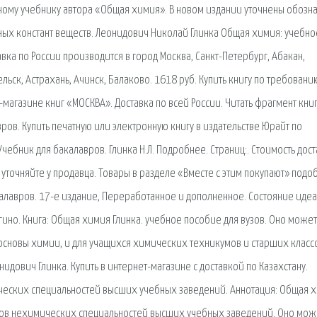
стному учебнику автора «Общая химия». В новом издании уточнены обозн
ых констант веществ. Леонидович Николай Глинка Общая химия: учебно
вка по России производится в город Москва, Санкт-Петербург, Абакан,
льск, Астрахань, Ачинск, Балаково. 1618 руб. Купить книгу по требовани
т-магазине книг «МОСКВА». Доставка по всей России. Читать фрагмент книг
вров. Купить печатную или электронную книгу в издательстве Юрайт по
Учебник для бакалавров. Глинка Н.Л. Подробнее. Страниц:. Стоимость дос
 уточняйте у продавца. Товары в разделе «Вместе с этим покупают» под
калавров. 17-е издание, Переработанное и дополненное. Состояние идеа
гино. Книга: Общая химия Глинка. учебное пособие для вузов. Оно может
основы химии, и для учащихся химических техникумов и старших класс
дович Глинка. Купить в интернет-магазине с доставкой по Казахстану.
ческих специальностей высших учебных заведений. Аннотация: Общая х
нтов нехимических специальностей высших учебных заведений. Оно мож