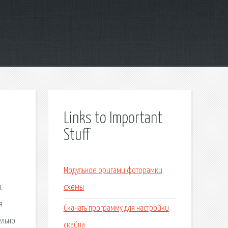
Links to Important
Stuff
.
Модульное оригами фоторамки
.
схемы
я
Скачать программу для настройки
ельно
скайпа