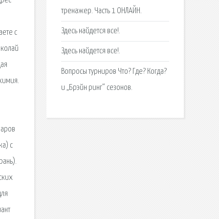
дрес
тренажер. Часть 1 ОНЛАЙН.
Здесь найдется все!.
аете с
иколай
Здесь найдется все!.
щая
Вопросы турниров Что? Где? Когда?
химия.
и „Брэйн ринг“ сезонов.
варов
ка) с
рань).
ских
для
иант