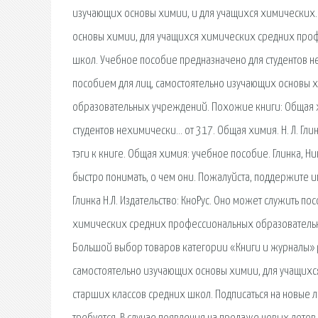
изучающих основы химии, и для учащихся химических.
основы химии, для учащихся химических средних про
школ. Учебное пособие предназначено для студентов 
пособием для лиц, самостоятельно изучающих основы 
образовательных учреждений. Похожие книги: Общая х
студентов нехимически… от 317. Общая химия. Н. Л. Гл
тэги к книге. Общая химия: учебное пособие. Глинка, Н
быстро понимать, о чем они. Пожалуйста, поддержите и
Глинка Н.Л. Издательство: КноРус. Оно может служить 
химических средних профессиональных образовательны
Большой выбор товаров категории «Книги и журналы» р
самостоятельно изучающих основы химии, для учащих
старших классов средних школ. Подписаться на новые л