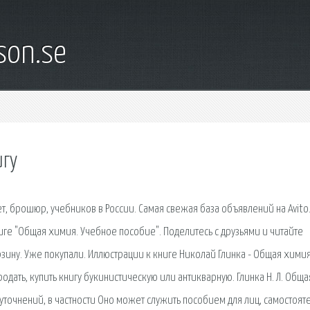
son.se
игу
т, брошюр, учебников в России. Самая свежая база объявлений на Avito
иге "Общая химия. Учебное пособие". Поделитесь с друзьями и читайте
орзину. Уже покупали. Иллюстрации к книге Николай Глинка - Общая химия
одать, купить книгу букинистическую или антикварную. Глинка Н. Л. Обща
уточнений, в частности Оно может служить пособием для лиц, самостоят