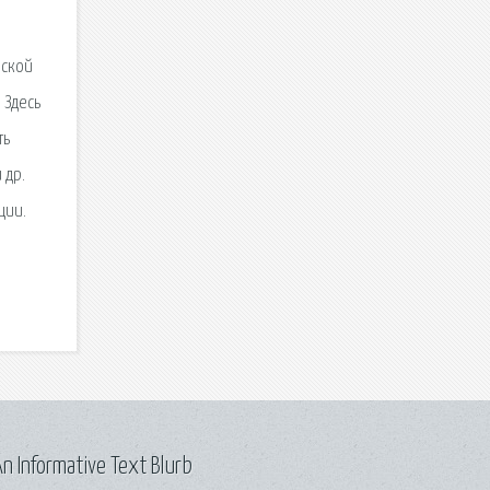
еской
 Здесь
ть
 др.
ции.
n Informative Text Blurb