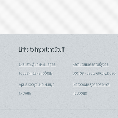
Links to Important Stuff
Скачать фильмы через
Расписание автобусов
торрент день победы
ростов новоалександровск
Ария керубино минус
В огороде доверяемся
скачать
природе