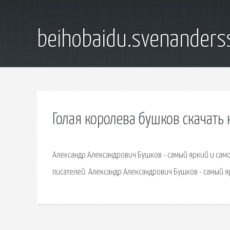
beihobaidu.svenanders
Голая королева бушков скачать 
Александр Александрович Бушков - самый яркий и само
писателей. Александр Александрович Бушков - самый я