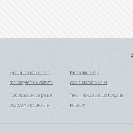
A
Русский язык 10 класс
Расписание 437
греков учебник скачать
солнечногорск клин
Разбросала косы русые
Текст песни хорошо бродить
береза минус скачать
по свету