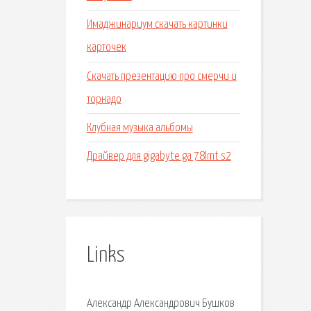
Имаджинариум скачать картинки
карточек
Скачать презентацию про смерчи и
торнадо
Клубная музыка альбомы
Драйвер для gigabyte ga 78lmt s2
Links
Александр Александрович Бушков