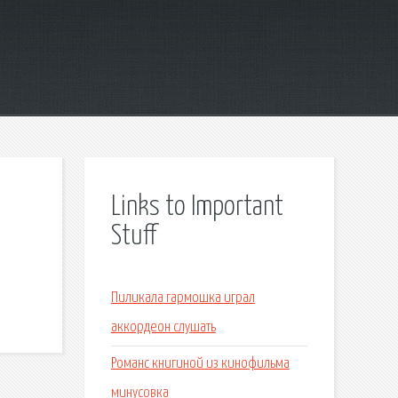
Links to Important
Stuff
Пиликала гармошка играл
аккордеон слушать
Романс книгиной из кинофильма
минусовка