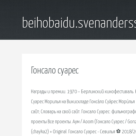
beihobaidu.svenanders
Гонсало суарес
Награды и премии. 1970 – Берлинский кинофестиваль. Но
Суарес Морилья на Викискладе Гонса́ло Суа́рес Мори́лья ( и
сайт; Словарь на свой сайт. Гонсало Суарес: фильмогра
проекты Все проекты. Аум / Aoom (Гонсало Суарес / Gon
(chayka2) + Original. Гонсало Суарес - Севилья ⚽ 201