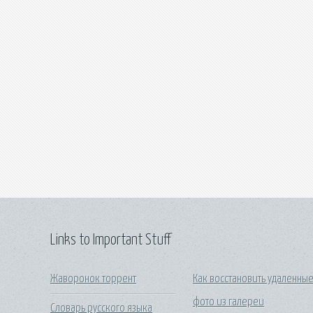
Links to Important Stuff
Жаворонок торрент
Как восстановить удаленны
фото из галереи
Словарь русского языка