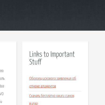
Links to Important
Stuff
ало
нить
Образец искового заявления об
Все
отмене алиментов
 VO
Скачать бесплатно книги симон
 и
вилар