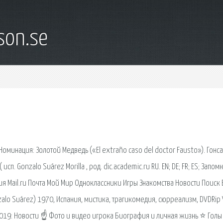
son.se
минация: Золотой Медведь («El extraño caso del doctor Fausto»). Гонс
сп. Gonzalo Suárez Morilla , род. dic.academic.ru RU. EN; DE; FR; ES; Запом
фия Mail.ru Почта Мой Мир Одноклассники Игры Знакомства Новости Поиск 
zalo Suárez) 1970, Испания, мистика, трагикомедия, сюрреализм, DVDRip
8/2019: Новости ☝ Фото и видео игрока Биография и личная жизнь ⭐ Голы