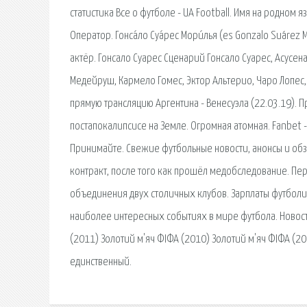
статистика Все о футболе - UA Football. Имя на родном 
Оператор. Гонса́ло Суа́рес Мори́лья (es Gonzalo Suárez
актёр. Гонсало Суарес Сценарий Гонсало Суарес, Асусен
Медейруш, Кармело Гомес, Эктор Альтерио, Чаро Лопес,
прямую трансляцию Аргентина - Венесуэла (22.03.19). 
постапокалипсисе на Земле. Огромная атомная. Fanbet 
Принимайте. Свежие футбольные новости, анонсы и обз
контракт, после того как прошёл медобследование. Пер
объединения двух столичных клубов. Зарплаты футболи
наиболее интересных событиях в мире футбола. Новости,
(2011) Золотий м'яч ФІФА (2010) Золотий м'яч ФІФА (20
единственный.