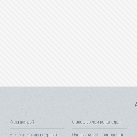
A
е
Игры для ps3
Станислав лем википедия
Что такое компьютерный
Очень краткое содержание