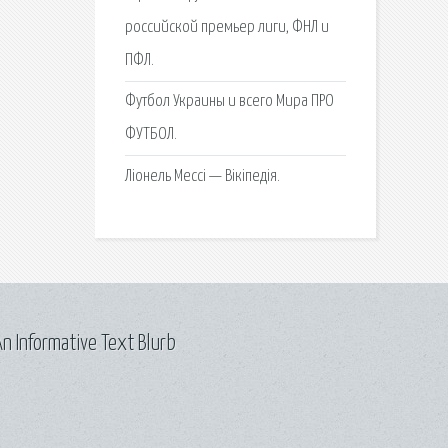
российской премьер лиги, ФНЛ и
ПФЛ.
Футбол Украины и всего Мира ПРО
ФУТБОЛ.
Ліонель Мессі — Вікіпедія.
n Informative Text Blurb