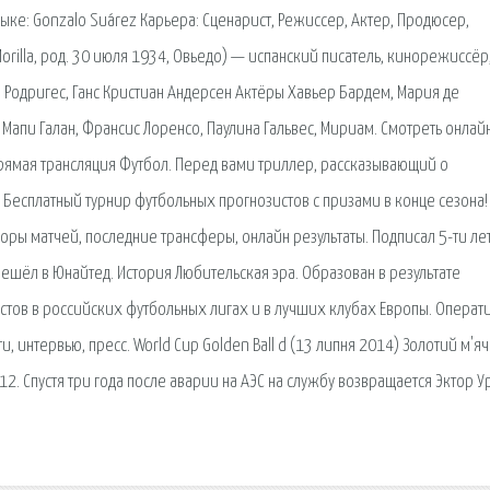
языке: Gonzalo Suárez Карьера: Сценарист, Режиссер, Актер, Продюсер,
 Morilla, род. 30 июля 1934, Овьедо) — испанский писатель, кинорежиссёр
а Родригес, Ганс Кристиан Андерсен Актёры Хавьер Бардем, Мария де
 Мапи Галан, Франсис Лоренсо, Паулина Гальвес, Мириам. Смотреть онлай
Прямая трансляция Футбол. Перед вами триллер, рассказывающий о
- Бесплатный турнир футбольных прогнозистов с призами в конце сезона!
оры матчей, последние трансферы, онлайн результаты. Подписал 5-ти ле
ешёл в Юнайтед. История Любительская эра. Образован в результате
стов в российских футбольных лигах и в лучших клубах Европы. Операт
 интервью, пресс. World Cup Golden Ball d (13 липня 2014) Золотий м'я
12. Спустя три года после аварии на АЭС на службу возвращается Эктор У