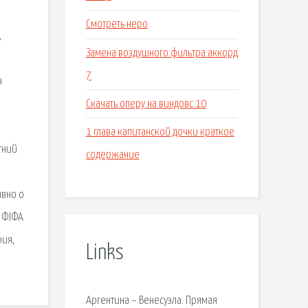
Смотреть неро
,
Замена воздушного фильтра аккорд
7
н
Скачать оперу на виндовс 10
1 глава капитанской дочки краткое
тний
содержание
ивно о
ч ФІФА
рия,
Links
Аргентина – Венесуэла. Прямая