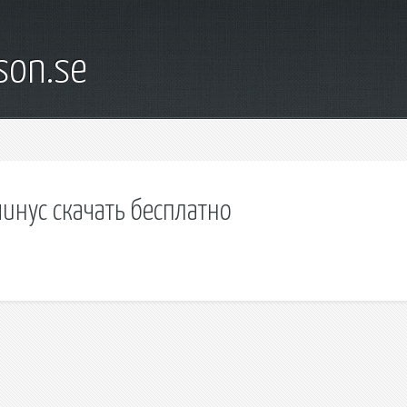
son.se
инус скачать бесплатно