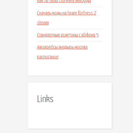
Как ты табы стигмата аккорды
Скачать моды на team fortress 2
steam
Стандартные рингтоны с айфона 5
Авиарейсы анадырь москва
расписание
Links