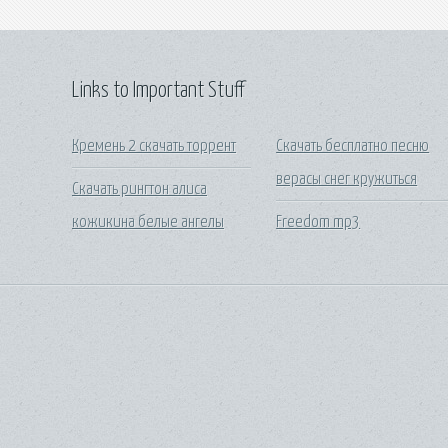
Links to Important Stuff
Кремень 2 скачать торрент
Скачать бесплатно песню
верасы снег кружиться
Скачать рингтон алиса
кожикина белые ангелы
Freedom mp3