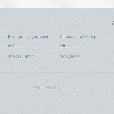
A
Вспышка на уведомления
Скачать чит на бессмертие
андроид
танки
Записи вичаттер
Читы для ark
© Untitled. All rights reserved.