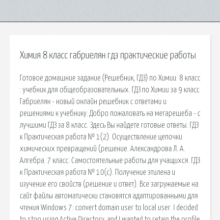
Химия 8 класс габриелян гдз практические работы
Готовое домашние задание (Решебник, ГДЗ) по Химии. 8 класс
: учебник для общеобразовательных. ГДЗ по Химии за 9 класс
Габриелян - новый онлайн решебник с ответами и
решениями к учебнику. Добро пожаловать на мегарешеба - с
лучшими ГДЗ за 8 класс. Здесь Вы найдете готовые ответы. ГДЗ
к Практическая работа № 1(2). Осуществление цепочки
химических превращений (решение. Александрова Л. А.
Алгебра. 7 класс. Самостоятельные работы для учащихся. ГДЗ
к Практическая работа № 10(c). Получение этилена и
изучение его свойств (решение и ответ). Все загружаемые на
сайт файлы автоматически становятся адаптированными для
чтения Windows 7: convert domain user to local user. I decided
to stop using Active Directory, and I wanted to retain the profile