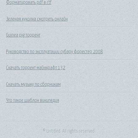
Форматировать pdf в rtf
Зеленая куколка смотреть онлайн
Guinea pig торрент
Руководство по эксплуатации субару форестер 2008
Скачать торрент майнкрафт 132
Скачать музыку по сборникам
Что такое шаблон википедия
© Untitled. All rights reserved.