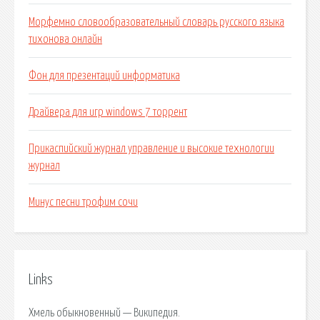
Морфемно словообразовательный словарь русского языка
тихонова онлайн
Фон для презентаций информатика
Драйвера для игр windows 7 торрент
Прикаспийский журнал управление и высокие технологии
журнал
Минус песни трофим сочи
Links
Хмель обыкновенный — Википедия.