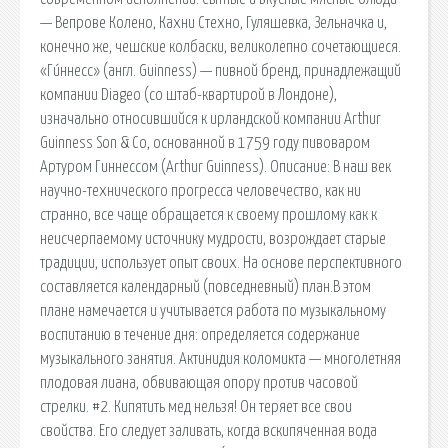
— Вепрове Колено, Кахни Стехно, Гуляшевка, Зельначка и,
конечно же, чешские колбаски, великолепно сочетающиеся.
«Ги́ннесс» (англ. Guinness) — пивной бренд, принадлежащий
компании Diageo (со штаб-квартирой в Лондоне),
изначально относившийся к ирландской компании Arthur
Guinness Son & Co, основанной в 1759 году пивоваром
Артуром Гиннессом (Arthur Guinness). Описание: В наш век
научно-технического прогресса человечество, как ни
странно, все чаще обращается к своему прошлому как к
неисчерпаемому источнику мудрости, возрождает старые
традиции, использует опыт своих. На основе перспективного
составляется календарный (повседневный) план.В этом
плане намечается и учитывается работа по музыкальному
воспитанию в течение дня: определяется содержание
музыкального занятия. Актинидия коломикта — многолетняя
плодовая лиана, обвивающая опору против часовой
стрелки. #2. Кипятить мед нельзя! Он теряет все свои
свойства. Его следует заливать, когда вскипяченная вода