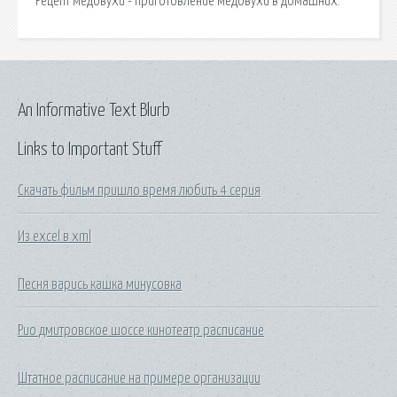
Рецепт медовухи - приготовление медовухи в домашних.
An Informative Text Blurb
Links to Important Stuff
Скачать фильм пришло время любить 4 серия
Из excel в xml
Песня варись кашка минусовка
Рио дмитровское шоссе кинотеатр расписание
Штатное расписание на примере организации