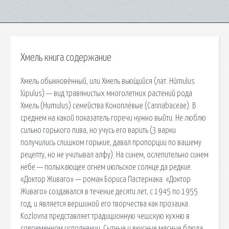
Хмель книга содержание
Хмель обыкнове́нный, или Хмель вью́щийся (лат. Húmulus
lúpulus) — вид травянистых многолетних растений рода
Хмель (Humulus) семейства Коноплёвые (Cannabaceae). В
среднем на какой показатель горечи нужно выйти. Не люблю
сильно горького пива, но учусь его варить (3 варки
получились слишком горькие, давал пропорции по вашему
рецепту, но не учитывал алфу). На синем, ослепительно синем
небе — полыхающее огнем июльское солнце да редкие.
«Доктор Живаго» — роман Бориса Пастернака. «Доктор
Живаго» создавался в течение десяти лет, с 1945 по 1955
год, и является вершиной его творчества как прозаика.
Kozlovna представляет традиционную чешскую кухню в
современном исполнении. Сытные и вкусные мясные блюда