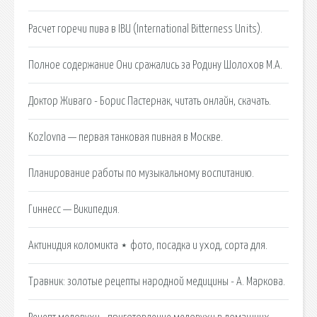
Расчет горечи пива в IBU (International Bitterness Units).
Полное содержание Они сражались за Родину Шолохов М.А.
Доктор Живаго - Борис Пастернак, читать онлайн, скачать.
Kozlovna — первая танковая пивная в Москве.
Планирование работы по музыкальному воспитанию.
Гиннесс — Википедия.
Актинидия коломикта ⋆ фото, посадка и уход, сорта для.
Травник: золотые рецепты народной медицины - А. Маркова.