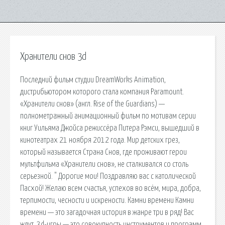
Хранители снов 3d
Последний фильм студии DreamWorks Animation,
дистрибьютором которого стала компания Paramount.
«Хранители снов» (англ. Rise of the Guardians) —
полнометражный анимационный фильм по мотивам серии
книг Уильяма Джойса режиссёра Питера Рэмси, вышедший в
кинотеатрах 21 ноября 2012 года. Мир детских грез,
который называется Страна Снов, где проживают герои
мультфильма «Хранители снов», не сталкивался со столь
серьезной. " Дорогие мои! Поздравляю вас с католической
Пасхой! Желаю всем счастья, успехов во всём, мира, добра,
терпимости, чесности и искрености. Камни времени Камни
времени — это загадочная история в жанре три в ряд! Вас
ждут. 3d-игры — это совокупность инструментов и программ,