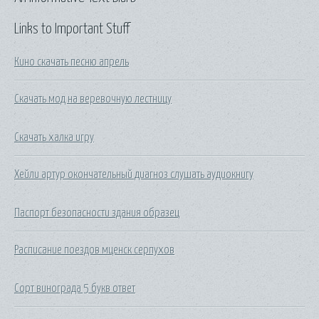
Links to Important Stuff
Кино скачать песню апрель
Скачать мод на веревочную лестницу
Скачать халка игру
Хейли артур окончательный диагноз слушать аудиокнигу
Паспорт безопасности здания образец
Расписание поездов мценск серпухов
Сорт винограда 5 букв ответ