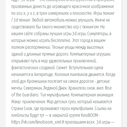
призванных донести до играющего красочное изображение
по оси x, y и z, в трех измерениях и плоскостях. Игры тюнинг
/ 3d тюнинг. Любой автомобиль можно улучшить. Иначе не
существовало бы такого множество игр с тюнингом. На
нашем сайте собраны лучшие игры 3d игры, Симуляторы, в
которые можно играть беслплатно. Этот город в вашем
полном распоряжении. Тесные улицы между высотных
зданий и длинные прямые дороги. Компьютерные игрушки
открывают путь в мир удивительных приключений,
фантастических созданий. Сюжет. Вступительная сцена
начинается в Антарктиде. Колония пингвинов движется. Когда
злой дух Кромешник посягает на самое дорогое - детские
мечты, Северянин, Ледяной Джек. Хранители снов; англ. Rise
of the Guardians: Тип мультфильма: Компьютерная анимация:
Жанр: приключения. Мир детских грез, который называется
Страна Снов, где проживают герои мультфильма. Ссылки на
плейлисты будут тут — в закрытой группе KinoBOOM -
https://vk.com/kinoboom_xml И приглашаем всех. 3d-игры —