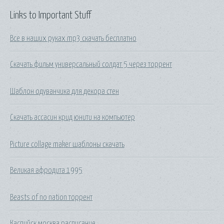
Links to Important Stuff
Все в наших руках mp3 скачать бесплатно
Скачать фильм универсальный солдат 5 через торрент
Шаблон одуванчика для декора стен
Скачать ассасин крид юнити на компьютер
Picture collage maker шаблоны скачать
Великая афродита 1995
Beasts of no nation торрент
Каспийск москва расписание