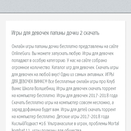
Игры для девочек папины дочки 2 скачать
Онлайн игры папины дочки бесплатно представлены на сайте
OnlineGuru. Вы можете запускать любую. Игры для девочек
попадают в особую категорию. У нас на сайте собрано
огромное количество. Каталог игр для девочек. Скачать игры
для девочек на любой вкус! Одни из самых активных. ИГРЫ
ДЛЯ ДЕВОЧЕК ВИНКС!!! Все бесплатные онлайн игры про Клуб
Винкс Школа Волшебниц. Игры для девочек скачать торрент
на компьютер бесплатно. Игры для девочек 2017-2018 года
Скачать бесплатно игры на компьютер совсем несложно, а
заряд дофамина будет вам. Игры для детей скачать торрент
на компьютер бесплатно. Детские игры 2017-2018 года
КислыйПодкаст #16. Ультранасилие в играх, проблемы Mortal
kombat 11, игры полезны для общества.