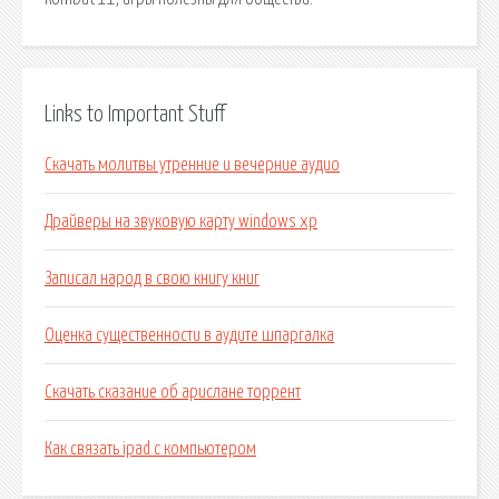
Links to Important Stuff
Скачать молитвы утренние и вечерние аудио
Драйверы на звуковую карту windows xp
Записал народ в свою книгу книг
Оценка существенности в аудите шпаргалка
Скачать сказание об арислане торрент
Как связать ipad с компьютером