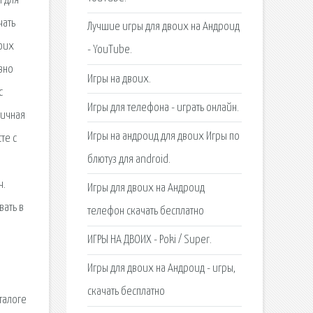
ы для
чать
Лучшие игры для двоих на Андроид
воих
- YouTube.
вно
Игры на двоих.
с
Игры для телефона - играть онлайн.
личная
Игры на андроид для двоих Игры по
те с
блютуз для android.
ч.
Игры для двоих на Андроид
вать в
телефон скачать бесплатно
ИГРЫ НА ДВОИХ - Poki / Super.
Игры для двоих на Андроид - игры,
скачать бесплатно
талоге