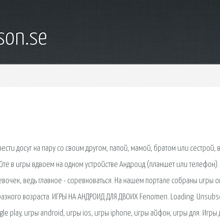
son.se
сти досуг на пару со своим другом, папой, мамой, братом или сестрой, 
те в игры вдвоем на одном устройстве Андроид (планшет или телефон).
евочек, ведь главное - соревноваться. На нашем портале собраны игры 
азного возраста. ИГРЫ НА АНДРОИД ДЛЯ ДВОИХ Fenomen. Loading. Unsubs
e play, игры android, игры ios, игры iphone, игры айфон, игры для. Игры 