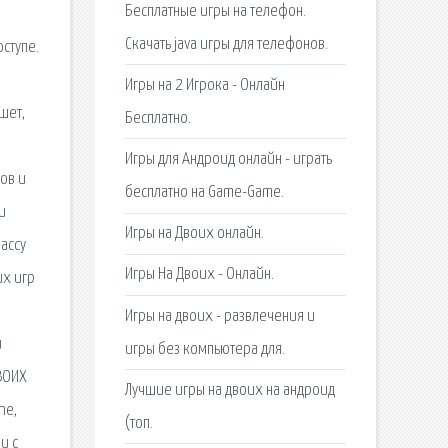
Бесплатные игры на телефон.
Скачать java игры для телефонов.
оступе.
Игры на 2 Игрока - Онлайн
шет,
Бесплатно.
Игры для Андроид онлайн - играть
ов и
бесплатно на Game-Game.
и
Игры на Двоих онлайн.
ассу
Игры На Двоих - Онлайн.
их игр
Игры на двоих - развлечения и
и
игры без компьютера для.
ДВОИХ
Лучшие игры на двоих на андроид
ne,
(топ.
и с