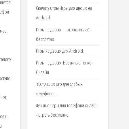
ляется
Скачать игры Игры для двоих на
лефон-
Android.
,
Игры на двоих — играть онлайн
емьи.
бесплатно.
Игры на двоих для Android.
талоге
Игры на двоих: Безумные Гонки -
Онлайн.
оступе.
30 лучших игр для слабых
телефонов.
шет,
Лучшие игры для телефона онлайн
- играть бесплатно.
ов и
и