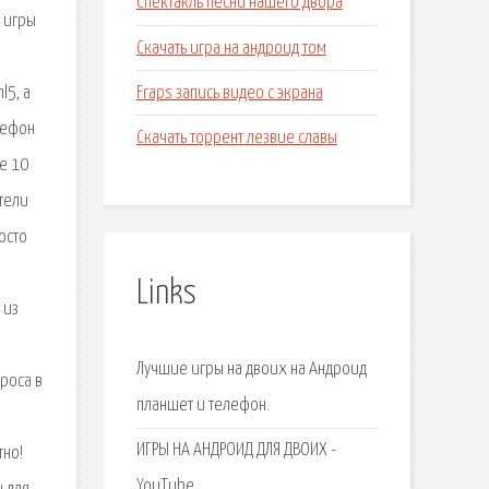
Спектакль песни нашего двора
: игры
Скачать игра на андроид том
Fraps запись видео с экрана
l5, а
лефон
Скачать торрент лезвие славы
ее 10
тели
осто
Links
 из
Лучшие игры на двоих на Андроид
роса в
планшет и телефон.
ИГРЫ НА АНДРОИД ДЛЯ ДВОИХ -
тно!
YouTube.