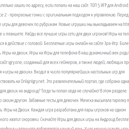
тельно зашли по адресу, если попали на наш сайт. ТОП 5 ИГР для Android
ace 2 - прекрасные гонки с оригинальным подходом к управлению. Перед
е игры для девочек по рубрикам. Новые игрушки мы выкладываем на htm
не и планшете. Найди все лучшие игры сети для двух игроков! Игры на те
ся в действие с головой. Бесплатные игры онлайн на сайте Эра-Игр. Бол
. Игры на двоих; Игры на Игры для телефона В наш динамичный век роди
сайт igry.one, созданный для всех геймеров, а также людей, любящих пр
тся «игры на двоих». Входит в число популярнейших настольных игр для
вовать на OnlajnIgry.net. Это развлекательный портал, где собрана одна
ля двоих на андроид? Тогда ты попал сюда не случайно! В этом разделе
 своим другом. Забавные тесты для девочек. Мачеха высыпала тарелку п
ь. Игры на Двоих: Каждая игра разработана для пары игроков на одном
кого хватит сноровки. Скачайте Игры для двоих игры на Андроид беспла