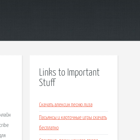
Links to Important
Stuff
в
Скачать алексин песню лиза
онлайн
Пасьянсы и карточные игры скачать
cribe
бесплатно
для