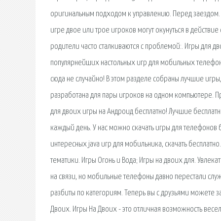
оригинальным подходом к управлению. Перед заездом. Н
игре двое или трое игроков могут окунуться в действие
родители часто сталкиваются с проблемой:. Игры для дв
популярнейших настольных игр для мобильных телефоно
сюда не случайно! В этом разделе собраны лучшие игры
разработана для пары игроков на одном компьютере. Пр
для двоих игры на Андроид бесплатно! Лучшие бесплат
каждый день. У нас можно скачать игры для телефонов 
интересных java игр для мобильника, скачать бесплатн
тематики. Игры Огонь и Вода; Игры на двоих для. Увле
на связи, но мобильные телефоны давно перестали служи
разбиты по категориям. Теперь вы с друзьями можете з
Двоих. Игры На Двоих - это отличная возможность весе