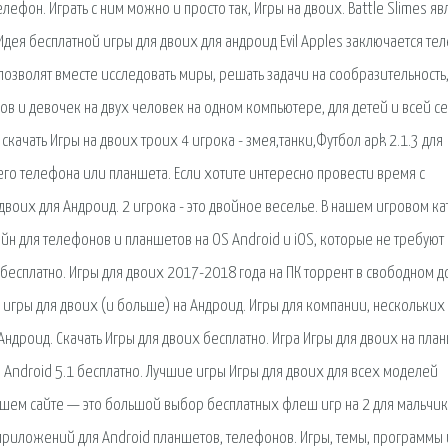
ефон. Играть с ним можно и просто так, Игры на двоих. Battle Slimes яв
дея бесплатной игры для двоих для андроид Evil Apples заключается те
позволят вместе исследовать миры, решать задачи на сообразительность
ков и девочек на двух человек на одном компьютере, для детей и всей с
скачать Игры на двоих троих 4 игрока - змея,танки,Футбол apk 2.1.3 для
его телефона или планшета. Если хотите интересно провести время с
 двоих для Андроид. 2 игрока - это двойное веселье. В нашем игровом ка
н для телефонов и планшетов на OS Android и iOS, которые не требуют
 бесплатно. Игры для двоих 2017-2018 года на ПК торрент в свободном д
е игры для двоих (и больше) на Андроид. Игры для компании, нескольких
Андроид. Скачать Игры для двоих бесплатно. Игра Игры для двоих на план
я Android 5.1 бесплатно. Лучшие игры Игры для двоих для всех моделей
нашем сайте — это большой выбор бесплатных флеш игр на 2 для мальчик
приложений для Android планшетов, телефонов. Игры, темы, программы 