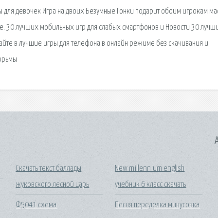
гры для девочек Игра на двоих Безумные Гонки подарит обоим игрокам ма
е. 30 лучших мобильных игр для слабых смартфонов и Новости 30 лучш
грайте в лучшие игры для телефона в онлайн режиме без скачивания и
тюрьмы
A
Скачать текст баллады
New millennium english
жуковского лесной царь
учебник 6 класс скачать
Ф5041 схема
Песня переделка минусовка