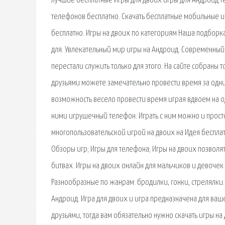
Лучшие бесплатные Игры для двоих игры для Андроид т
телефонов бесплатно. Скачать бесплатные мобильные иг
бесплатно. Игры на двоих по категориям Наша подборка
для. Увлекательный мир игры на Андроид. Современный
перестали служить только для этого. На сайте собраны 
друзьями можете замечательно провести время за одним
возможность весело провести время играя вдвоем на од
ними игрушечный телефон. Играть с ним можно и просто 
многопользовательской игрой на двоих на Идея бесплат
Обзоры игр; Игры для телефона; Игры на двоих позволят
битвах. Игры на двоих онлайн для мальчиков и девочек 
Разнообразные по жанрам: бродилки, гонки, стрелялки. 
Андроид. Игра для двоих и игра предназначена для ваш
друзьями, тогда вам обязательно нужно скачать игры на