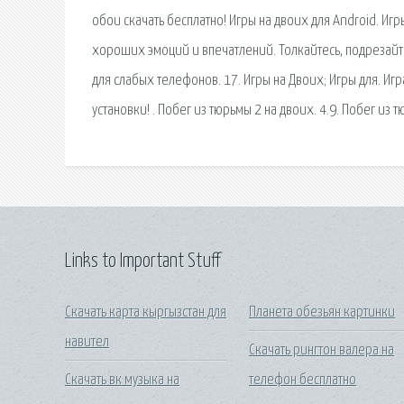
обои скачать бесплатно! Игры на двоих для Android. И
хороших эмоций и впечатлений. Толкайтесь, подрезайт
для слабых телефонов. 17. Игры на Двоих; Игры для. И
установки! . Побег из тюрьмы 2 на двоих. 4.9. Побег из 
Links to Important Stuff
Скачать карта кыргызстан для
Планета обезьян картинки
навител
Скачать рингтон валера на
Скачать вк музыка на
телефон бесплатно