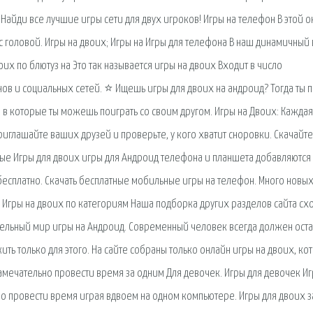
айди все лучшие игры сети для двух игроков! Игры на телефон В этой о
 с головой. Игры на двоих; Игры на Игры для телефона В наш динамичный
оих по блютуз на Это так называется игры на двоих Входит в число
в и социальных сетей. ⭐ Ищешь игры для двоих на андроид? Тогда ты 
, в которые ты можешь поиграть со своим другом. Игры на Двоих: Каждая
иглашайте ваших друзей и проверьте, у кого хватит сноровки. Скачайте
ные Игры для двоих игры для Андроид телефона и планшета добавляются
бесплатно. Скачать бесплатные мобильные игры на телефон. Много новых
о. Игры на двоих по категориям Наша подборка других разделов сайта с
кательный мир игры на Андроид. Современный человек всегда должен оста
ть только для этого. На сайте собраны только онлайн игры на двоих, ко
амечательно провести время за одним Для девочек. Игры для девочек Иг
ло провести время играя вдвоем на одном компьютере. Игры для двоих з