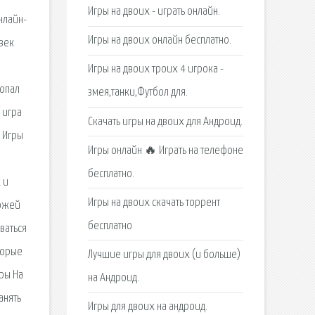
Игры на двоих - играть онлайн.
нлайн-
Игры на двоих онлайн бесплатно.
 век
Игры на двоих троих 4 игрока -
попал
змея,танки,Футбол для.
 игра
Скачать игры на двоих для Андроид.
 Игры
Игры онлайн 🔥 Играть на телефоне
бесплатно.
 и
Игры на двоих скачать торрент
хожей
бесплатно
ваться
торые
Лучшие игры для двоих (и больше)
ры На
на Андроид.
анять
Игры для двоих на андроид.