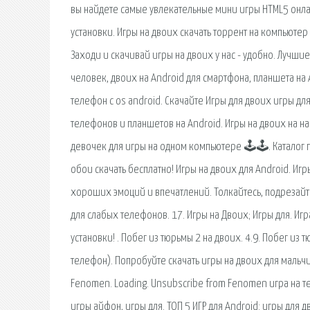
вы найдете самые увлекательные мини игры HTML5 онлай
установки. Игры на двоих скачать торрент на компьютер
Заходи и скачивай игры на двоих у нас - удобно. Лучши
человек, двоих на Android для смартфона, планшета на 
телефон с os android. Скачайте Игры для двоих игры дл
телефонов и планшетов на Android. Игры на двоих на 
девочек для игры на одном компьютере 🕹🕹. Каталог 
обои скачать бесплатно! Игры на двоих для Android. Иг
хороших эмоций и впечатлений. Толкайтесь, подрезайт
для слабых телефонов. 17. Игры на Двоих; Игры для. И
установки! . Побег из тюрьмы 2 на двоих. 4.9. Побег и
телефон). Попробуйте скачать игры на двоих для мальч
Fenomen. Loading. Unsubscribe from Fenomen игра на тел
игры айфон, игры для. ТОП 5 ИГР для Android: игры для 