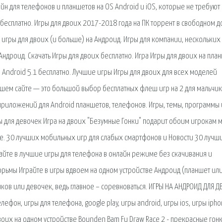
н для телефонов и планшетов на OS Android и iOS, которые не требуют
 бесплатно. Игры для двоих 2017-2018 года на ПК торрент в свободном д
е игры для двоих (и больше) на Андроид. Игры для компании, нескольких
Андроид. Скачать Игры для двоих бесплатно. Игра Игры для двоих на план
я Android 5.1 бесплатно. Лучшие игры Игры для двоих для всех моделей
нашем сайте — это большой выбор бесплатных флеш игр на 2 для мальчик
приложений для Android планшетов, телефонов. Игры, темы, программы 
ры для девочек Игра на двоих "Безумные Гонки" подарит обоим игрокам м
е. 30 лучших мобильных игр для слабых смартфонов и Новости 30 лучш
грайте в лучшие игры для телефона в онлайн режиме без скачивания и
з тюрьмы Играйте в игры вдвоем на одном устройстве Андроид (планшет ил
иков или девочек, ведь главное – соревноваться. ИГРЫ НА АНДРОИД ДЛЯ 
ефон, игры для телефона, google play, игры android, игры ios, игры ipho
двоих на одном устройстве Bounden Bam Fu Draw Race 2 - прекрасные гонк