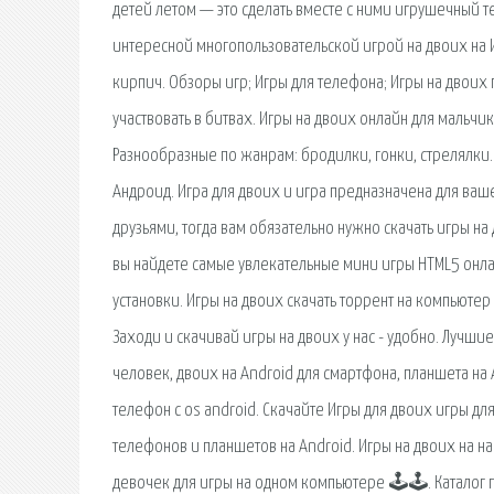
детей летом — это сделать вместе с ними игрушечный тел
интересной многопользовательской игрой на двоих на И
кирпич. Обзоры игр; Игры для телефона; Игры на двоих 
участвовать в битвах. Игры на двоих онлайн для мальчи
Разнообразные по жанрам: бродилки, гонки, стрелялки. 
Андроид. Игра для двоих и игра предназначена для ваш
друзьями, тогда вам обязательно нужно скачать игры на
вы найдете самые увлекательные мини игры HTML5 онлай
установки. Игры на двоих скачать торрент на компьютер
Заходи и скачивай игры на двоих у нас - удобно. Лучши
человек, двоих на Android для смартфона, планшета на 
телефон с os android. Скачайте Игры для двоих игры дл
телефонов и планшетов на Android. Игры на двоих на 
девочек для игры на одном компьютере 🕹🕹. Каталог 