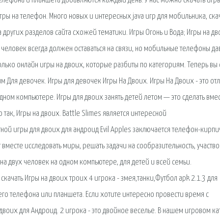
елефона и планшета добавляются каждый день. У нас можно скачать игр
ры на телефон. Много новых и интересных java игр для мобильника, ска
 других разделов сайта схожей тематики. Игры Огонь и Вода; Игры на д
 человек всегда должен оставаться на связи, но мобильные телефоны да
только онлайн игры на двоих, которые разбиты по категориям. Теперь вы 
 Для девочек. Игры для девочек Игры На Двоих. Игры На Двоих - это от
ном компьютере. Игры для двоих занять детей летом — это сделать вмес
так, Игры на двоих. Battle Slimes является интересной
ной игры для двоих для андроид Evil Apples заключается телефон-кирпи
 вместе исследовать миры, решать задачи на сообразительность, участво
на двух человек на одном компьютере, для детей и всей семьи.
скачать Игры на двоих троих 4 игрока - змея,танки,Футбол apk 2.1.3 для
его телефона или планшета. Если хотите интересно провести время с
 двоих для Андроид. 2 игрока - это двойное веселье. В нашем игровом ка