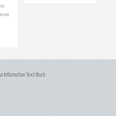
ссу
их игр
n Informative Text Blurb