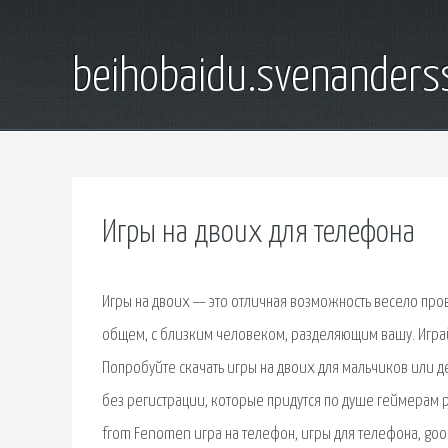
beihobaidu.svenanders
Игры на двоих для телефона
Игры на двоих — это отличная возможность весело прове
общем, с близким человеком, разделяющим вашу. Играй
Попробуйте скачать игры на двоих для мальчиков или д
без регистрации, которые придутся по душе геймерам р
from Fenomen игра на телефон, игры для телефона, googl