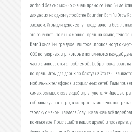
android без смс можно скачать прямо сейчас. Вы действи
для двоих на одном устройстве Bounden Bam Fu Draw R
заездом. Игры для девочек Тут представлены бесплатны
это означает, что в них можно играть на компе, телефо
В этой онлайн-игре двое или трое игроков могут окунуть
000 популярных игр, которые пополняются каждый день
часто сталкиваются с проблемой:. Добро пожаловать на 
поиграть. Игры для двоих по блютуз на Это так называе
мобильных телефонов и социальных сетей. Рады приветст
самых больших коллекций игр в Рунете. ⭐ Ищешь игры д
собраны лучшие игры, в которые ты можешь поиграть со
тарелку с маком и велела Золушке за ночь всё перебрат
компьютере. Приглашайте ваших друзей и проверьте, у 