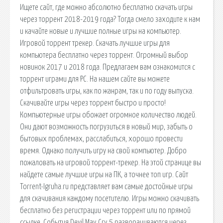
Ищете сайт, где можно абсолютно бесплатно скачать игры
через торрент 2018-2019 года? Тогда смело заходите к нам
и качайте новые и лучшие полные игры на компьютер.
Игровой торрент трекер. Скачать лучшие игры для
компьютера бесплатно через торрент. Огромный выбор
новинок 2017 и 2018 года. Предлагаем вам ознакомится с
торрент играми для PC. На нашем сайте вы можете
отфильтровать игры, как по жанрам, так и по году выпуска.
Скачивайте игры через торрент быстро и просто!
Компьютерные игры обожает огромное количество людей.
Они дают возможность погрузиться в новый мир, забыть о
бытовых проблемах, расслабиться, хорошо провести
время. Однако получить игру на свой компьютер. Добро
пожаловать на игровой торрент-трекер. На этой странице вы
найдете самые лучшие игры на ПК, а точнее топ игр. Сайт
Torrent-Igruha.ru представляет вам самые достойные игры
для скачивания каждому посетителю. Игры можно скачивать
бесплатно без регистрации через торрент или по прямой
ссылке. События Devil May Cry 5 разворачиваются через