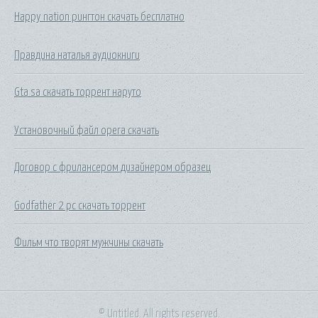
Happy nation рингтон скачать бесплатно
Правдина наталья аудиокниги
Gta sa скачать торрент наруто
Установочный файл opera скачать
Договор с фрилансером дизайнером образец
Godfather 2 pc скачать торрент
Фильм что творят мужчины скачать
© Untitled. All rights reserved.