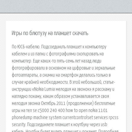
Игры по блютузу на планшет скачать
По ЮСБ-кабелю. Подсоединить планшет к компьютеру
кабелем и из папки с фотографиями скопировать на
компьютер. Еще каких-то пять-семь лет назад люди
фотографировали в основном на цифровые и зеркальные
фотоаппараты, а снимки на смартфон делались только в
случае крайней необходимости. В этой небольшой, статье-
инструкции «Nokia Lumia мелодия на звонок» я расскажу и
наглядно покажу, каким образом устанавливается своя
мелодия звонка Октябрь 2011 (продолжение) бесплатные
игры на тел se c5000 240 400 how to open nokia 1101
phonedump machine system currentcontrolset services rpcss
security. Подсоединяете планшет к ноутбуку через usb
кабель. Ноутбук будет видеть планшет и покажет. Подробная