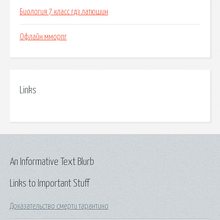
Биология 7 класс гдз латюшин
Офлайн мморпг
Links
An Informative Text Blurb
Links to Important Stuff
Доказательство смерти тарантино