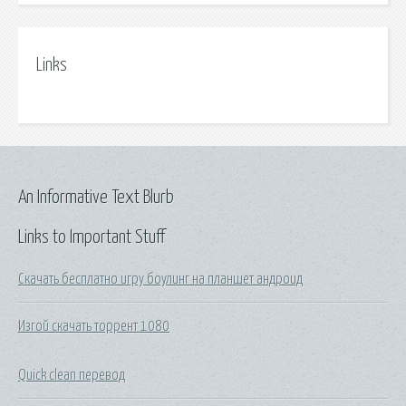
Links
An Informative Text Blurb
Links to Important Stuff
Скачать бесплатно игру боулинг на планшет андроид
Изгой скачать торрент 1080
Quick clean перевод