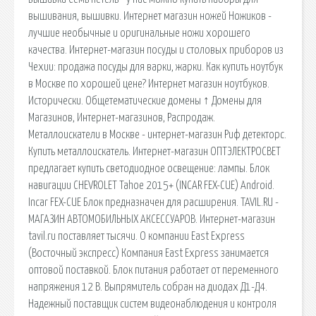
вышивания, вышивки. Интернет магазин ножей Ножиков -
лучшие необычные и оригинальные ножи хорошего
качества. Интернет-магазин посуды и столовых приборов из
Чехии: продажа посуды для варки, жарки. Как купить ноутбук
в Москве по хорошей цене? Интернет магазин ноутбуков.
Исторически. Общетематические домены ↑ Домены для
Магазинов, Интернет-магазинов, Распродаж.
Металлоискатели в Москве - интернет-магазин Риф детекторс.
Купить металлоискатель. Интернет-магазин ОПТЭЛЕКТРОСВЕТ
предлагает купить светодиодное освещение: лампы. Блок
навигации CHEVROLET Tahoe 2015+ (INCAR FEX-CUE) Android.
Incar FEX-CUE Блок предназначен для расширения. TAVIL.RU -
МАГАЗИН АВТОМОБИЛЬНЫХ АКСЕССУАРОВ. Интернет-магазин
tavil.ru поставляет тысячи. О компании East Express
(Восточный экспресс) Компания East Express занимается
оптовой поставкой. Блок питания работает от переменного
напряжения 12 В. Выпрямитель собран на диодах Д1-Д4.
Надежный поставщик систем видеонаблюдения и контроля