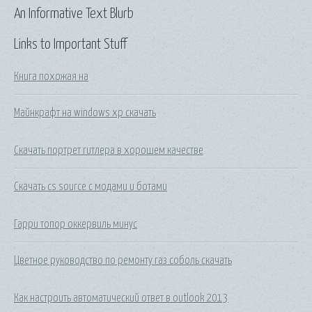
An Informative Text Blurb
Links to Important Stuff
Книга похожая на
Майнкрафт на windows xp скачать
Скачать портрет гитлера в хорошем качестве
Скачать cs source с модами и ботами
Гарри топор оккервиль минус
Цветное руководство по ремонту газ соболь скачать
Как настроить автоматический ответ в outlook 2013