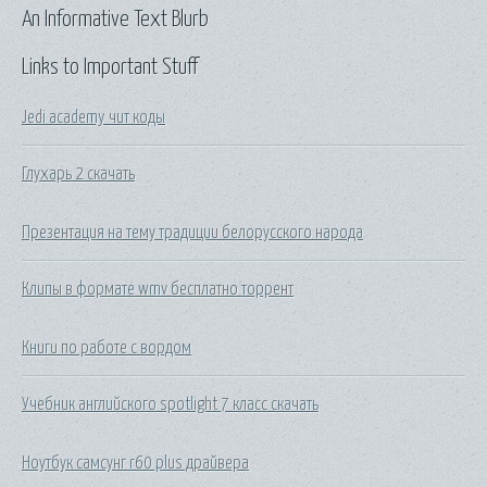
An Informative Text Blurb
Links to Important Stuff
Jedi academy чит коды
Глухарь 2 скачать
Презентация на тему традиции белорусского народа
Клипы в формате wmv бесплатно торрент
Книги по работе с вордом
Учебник английского spotlight 7 класс скачать
Ноутбук самсунг r60 plus драйвера