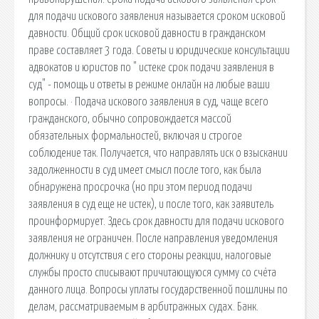
для подачи искового заявления называется сроком исковой
давности. Общий срок исковой давности в гражданском
праве составляет 3 года. Советы и юридические консультации
адвокатов и юристов по " истеке срок подачи заявления в
суд" - помощь и ответы в режиме онлайн на любые ваши
вопросы. · Подача искового заявления в суд, чаще всего
гражданского, обычно сопровождается массой
обязательных формальностей, включая и строгое
соблюдение так. Получается, что направлять иск о взыскании
задолженности в суд имеет смысл после того, как была
обнаружена просрочка (но при этом период подачи
заявления в суд еще не истек), и после того, как заявитель
проинформирует. Здесь срок давности для подачи искового
заявления не ограничен. После направления уведомления
должнику и отсутствия с его стороны реакции, налоговые
службы просто списывают причитающуюся сумму со счёта
данного лица. Вопросы уплаты государственной пошлины по
делам, рассматриваемым в арбитражных судах. Банк.