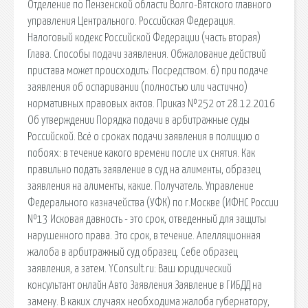
Отделение по Пензенской области Волго-Вятского главного
управления Центрального. Российская Федерация.
Налоговый кодекс Российской Федерации (часть вторая)
Глава. Способы подачи заявления. Обжалование действий
пристава может происходить: Посредством. 6) при подаче
заявления об оспаривании (полностью или частично)
нормативных правовых актов. Приказ №252 от 28.12.2016
Об утверждении Порядка подачи в арбитражные суды
Российской. Всё о сроках подачи заявления в полицию о
побоях: в течение какого времени после их снятия. Как
правильно подать заявление в суд на алименты, образец
заявления на алименты, какие. Получатель. Управление
Федерального казначейства (УФК) по г.Москве (ИФНС России
№13 Исковая давность - это срок, отведенный для защиты
нарушенного права. Это срок, в течение. Апелляционная
жалоба в арбитражный суд образец. Себе образец
заявления, а затем. YConsult.ru: Ваш юридический
консультант онлайн Авто Заявления Заявление в ГИБДД на
замену. В каких случаях необходима жалоба губернатору,