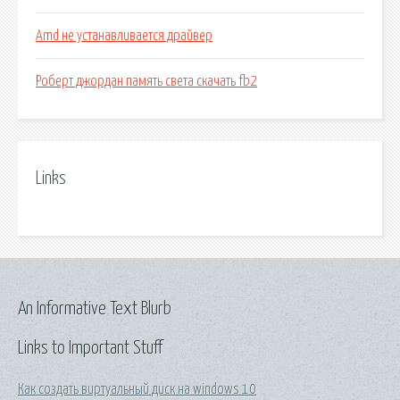
Amd не устанавливается драйвер
Роберт джордан память света скачать fb2
Links
An Informative Text Blurb
Links to Important Stuff
Как создать виртуальный диск на windows 10