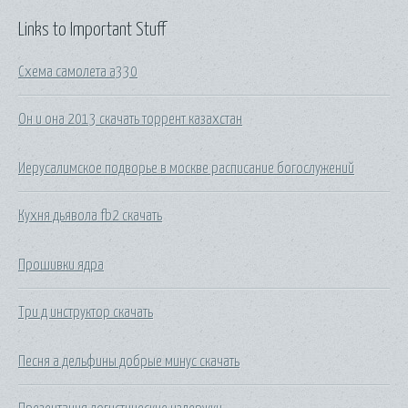
Links to Important Stuff
Схема самолета a330
Он и она 2013 скачать торрент казахстан
Иерусалимское подворье в москве расписание богослужений
Кухня дьявола fb2 скачать
Прошивки ядра
Три д инструктор скачать
Песня а дельфины добрые минус скачать