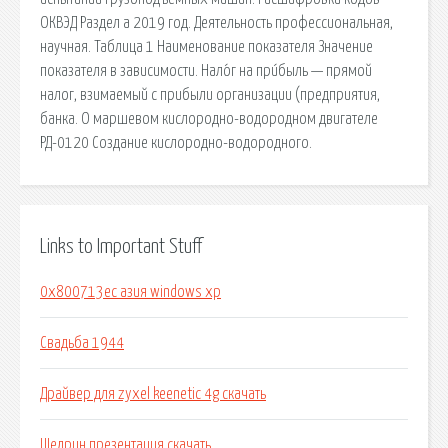
ОКВЭД Раздел a 2019 год. Деятельность профессиональная,
научная. Таблица 1 Наименование показателя Значение
показателя в зависимости. Нало́г на при́быль — прямой
налог, взимаемый с прибыли организации (предприятия,
банка. О маршевом кислородно-водородном двигателе
РД-0120 Создание кислородно-водородного.
Links to Important Stuff
0x800713ec азия windows xp
Свадьба 1944
Драйвер для zyxel keenetic 4g скачать
Щедрин презентация скачать