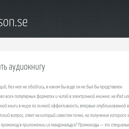
son.se
ать аудиокнигу
ций, без нее не обойтись, в каком бы виде он не был бы представлен.
во всех популярных форматах и читай в электронной книжке, на iPad ил
тной книги в мире по личной эффективности, впервые опубликованной 
тский вопрос, ответ на который известен точно, но получение которого 
и промокод в приложении из макдональдса? Промокоды — это специаль