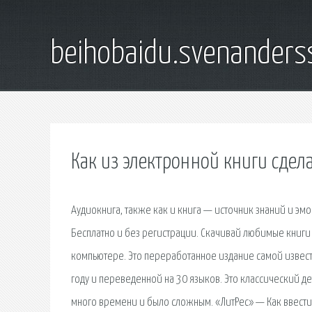
beihobaidu.svenanders
Как из электронной книги сдел
Аудиокнига, также как и книга — источник знаний и эмо
Бесплатно и без регистрации. Скачивай любимые книги 
компьютере. Это переработанное издание самой извес
году и переведенной на 30 языков. Это классический де
много времени и было сложным. «ЛитРес» — Как ввест