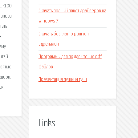
… •100
Скачать полный пакет драйверов на
записи
windows 7
тать
Скачать бесплатно рингтон
к
адреналин
ему
Программы для пк для чтения pdf
итай
файлов
святые
кцион.
Презентация пушкин тучи
ск
Links