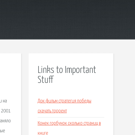
Links to Important
Stuff
и на
Док фильм стратегия победы
в 2001
скачать торрент
заняло
Конек горбунок сколько страниц в
ные
книге