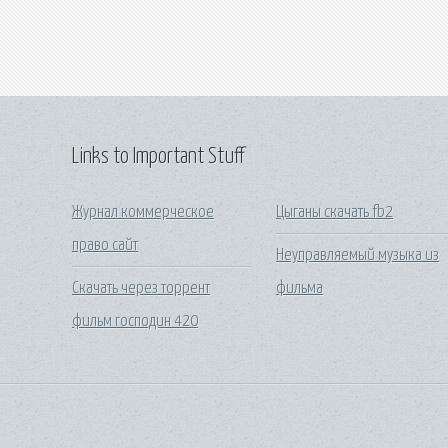
Links to Important Stuff
Журнал коммерческое
Цыганы скачать fb2
право сайт
Неуправляемый музыка из
Скачать через торрент
фильма
фильм господин 420