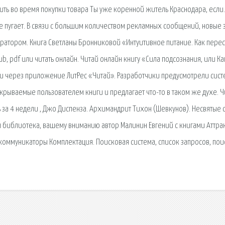
ть во время покупки товара Ты уже коренной житель Краснодара, если
 не пугает. В связи с большим количеством рекламных сообщений, новые 
ратором. Книга Светланы Бронниковой «Интуитивное питание. Как перес
pub, pdf или читать онлайн. Читай онлайн книгу «Сила подсознания, или Ка
или через приложение ЛитРес «Читай». Разработчики предусмотрели сист
рываемые пользователем книги и предлагает что-то в таком же духе. Ч
ь за 4 недели , Джо Диспенза. Архимандрит Тихон (Шевкунов). Несвятые 
ная библиотека, вашему вниманию автор Малинин Евгений с книгами Аттра
коммуникаторы Комплектация. Поисковая сиcтема, список запросов, пои