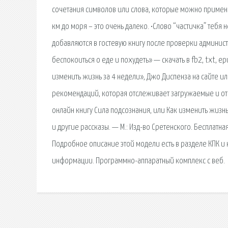
сочетания символов или слова, которые можно примени
км до моря – это очень далеко. •Слово “частичка” тебя
добавляются в гостевую книгу после проверки админист
беспокоиться о еде и похудеть» — скачать в fb2, txt, e
изменить жизнь за 4 недели», Джо Диспенза на сайте 
рекомендаций, которая отслеживает загружаемые и отк
онлайн книгу Сила подсознания, или Как изменить жизн
и другие рассказы. — М.: Изд-во Сретенского. Бесплат
Подробное описание этой модели есть в разделе КПК и 
информации. Программно-аппаратный комплекс с веб.