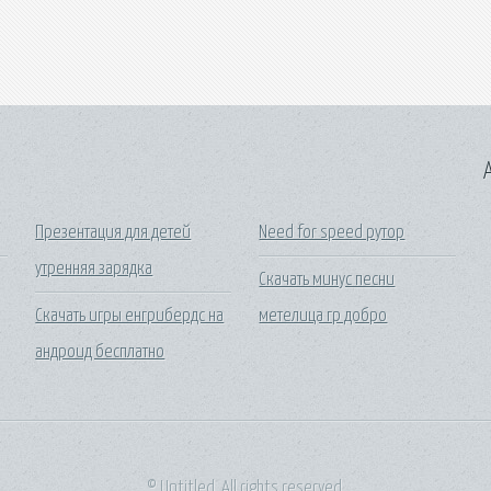
A
Презентация для детей
Need for speed рутор
утренняя зарядка
Скачать минус песни
Скачать игры енгрибердс на
метелица гр добро
андроид бесплатно
© Untitled. All rights reserved.